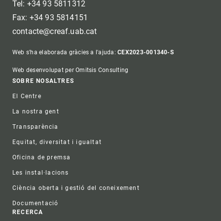
Tel: +34 93 5811312
Fax: +34 93 5814151
contacte@creaf.uab.cat
Web s'ha elaborada gràcies a l'ajuda:
CEX2023-001340-S
Web desenvolupat per Omitsis Consulting
Footer
SOBRE NOSALTRES
El Centre
La nostra gent
Transparència
Equitat, diversitat i igualtat
Oficina de premsa
Les instal·lacions
Ciència oberta i gestió del coneixement
Documentació
RECERCA