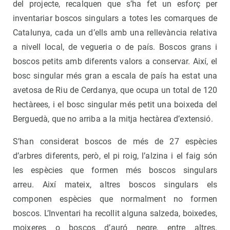
del projecte, recalquen que s’ha fet un esforç per
inventariar boscos singulars a totes les comarques de
Catalunya, cada un d’ells amb una rellevància relativa
a nivell local, de vegueria o de país. Boscos grans i
boscos petits amb diferents valors a conservar. Així, el
bosc singular més gran a escala de país ha estat una
avetosa de Riu de Cerdanya, que ocupa un total de 120
hectàrees, i el bosc singular més petit una boixeda del
Berguedà, que no arriba a la mitja hectàrea d’extensió.
S’han considerat boscos de més de 27 espècies
d’arbres diferents, però, el pi roig, l’alzina i el faig són
les espècies que formen més boscos singulars
arreu. Així mateix, altres boscos singulars els
componen espècies que normalment no formen
boscos. L’Inventari ha recollit alguna salzeda, boixedes,
moixeres o boscos d’auró negre, entre altres.