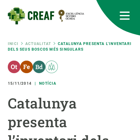
Vés
al
contingut
CREAF
EN
CA
ES
Bluesky
Instagram
Linkedin
Twitter
Youtube
RRSS
Fil
INICI
ACTUALITAT
CATALUNYA PRESENTA L’INVENTARI
DELS SEUS BOSCOS MÉS SINGULARS
Featured
INTRANET
d'ariadna
responsive
15/11/2014
NOTÍCIA
Responsive
SOBRE NOSALTRES
Catalunya
menu
RECERCA
presenta
CIÈNCIA EN ACCIÓ
UNEIX-TE A NOSALTRES