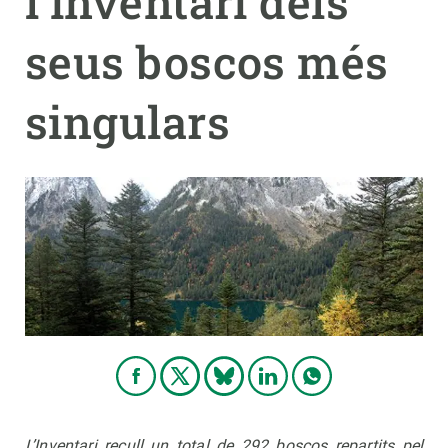
l’inventari dels
seus boscos més
PARTICIPA
NOTÍCIES I AGENDA
singulars
L’Inventari recull un total de 292 boscos repartits pel