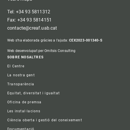
Tel: +34 93 5811312
Fax: +34 93 5814151
contacte@creaf.uab.cat
Web s'ha elaborada gràcies a l'ajuda:
CEX2023-001340-S
Web desenvolupat per Omitsis Consulting
Footer
SOBRE NOSALTRES
El Centre
La nostra gent
Transparència
Equitat, diversitat i igualtat
Oficina de premsa
Les instal·lacions
Ciència oberta i gestió del coneixement
Documentació