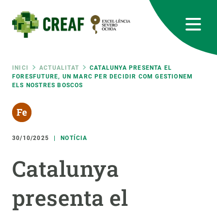
Vés
al
contingut
CREAF
EN
CA
ES
Bluesky
Instagram
Linkedin
Twitter
Youtube
RRSS
Fil
INICI
ACTUALITAT
CATALUNYA PRESENTA EL
FORESFUTURE, UN MARC PER DECIDIR COM GESTIONEM
ELS NOSTRES BOSCOS
Featured
INTRANET
d'ariadna
responsive
30/10/2025
NOTÍCIA
Responsive
SOBRE NOSALTRES
Catalunya
menu
RECERCA
presenta el
CIÈNCIA EN ACCIÓ
UNEIX-TE A NOSALTRES