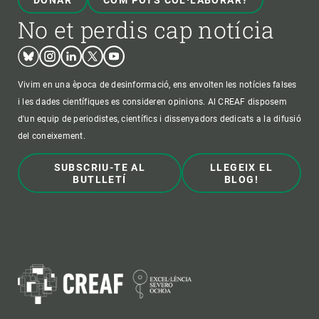
DONAR
COM POTS COL·LABORAR?
No et perdis cap notícia
Bluesky
Instagram
Linkedin
Twitter
Youtube
Vivim en una època de desinformació, ens envolten les notícies falses
i les dades científiques es consideren opinions. Al CREAF disposem
d'un equip de periodistes, científics i dissenyadors dedicats a la difusió
del coneixement.
SUBSCRIU-TE AL
LLEGEIX EL
BUTLLETÍ
BLOG!