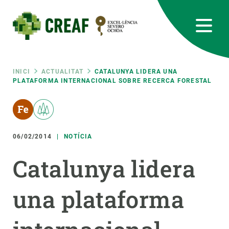
Vés
al
contingut
CREAF
EN
CA
ES
Bluesky
Instagram
Linkedin
Twitter
Youtube
RRSS
Fil
INICI
ACTUALITAT
CATALUNYA LIDERA UNA
PLATAFORMA INTERNACIONAL SOBRE RECERCA FORESTAL
Featured
INTRANET
d'ariadna
responsive
06/02/2014
NOTÍCIA
Responsive
SOBRE NOSALTRES
Catalunya lidera
menu
RECERCA
una plataforma
CIÈNCIA EN ACCIÓ
UNEIX-TE A NOSALTRES