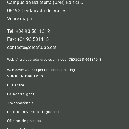
Campus de Bellaterra (UAB) Edifici C
08193 Cerdanyola del Vallès
Veure mapa
Tel: +34 93 5811312
Fax: +34 93 5814151
contacte@creaf.uab.cat
Web s'ha elaborada gràcies a l'ajuda:
CEX2023-001340-S
Web desenvolupat per Omitsis Consulting
Footer
SOBRE NOSALTRES
El Centre
La nostra gent
Transparència
Equitat, diversitat i igualtat
Oficina de premsa