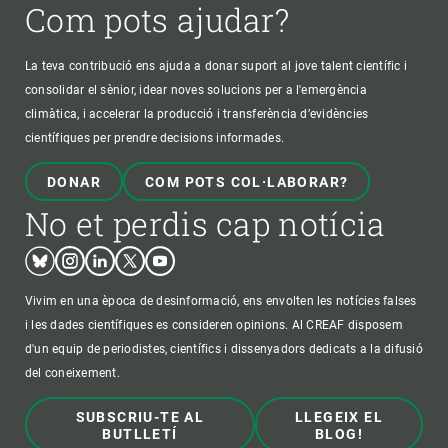
Com pots ajudar?
La teva contribució ens ajuda a donar suport al jove talent científic i
consolidar el sènior, idear noves solucions per a l'emergència
climàtica, i accelerar la producció i transferència d’evidències
científiques per prendre decisions informades.
DONAR
COM POTS COL·LABORAR?
No et perdis cap notícia
Bluesky
Instagram
Linkedin
Twitter
Youtube
Vivim en una època de desinformació, ens envolten les notícies falses
i les dades científiques es consideren opinions. Al CREAF disposem
d'un equip de periodistes, científics i dissenyadors dedicats a la difusió
del coneixement.
SUBSCRIU-TE AL
LLEGEIX EL
BUTLLETÍ
BLOG!