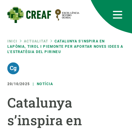
Vés
al
contingut
CREAF
EN
CA
ES
Bluesky
Instagram
Linkedin
Twitter
Youtube
RRSS
Fil
INICI
ACTUALITAT
CATALUNYA S’INSPIRA EN
LAPÒNIA, TIROL I PIEMONTE PER APORTAR NOVES IDEES A
L’ESTRATÈGIA DEL PIRINEU
Featured
INTRANET
d'ariadna
responsive
20/10/2025
NOTÍCIA
Responsive
SOBRE NOSALTRES
Catalunya
menu
RECERCA
s’inspira en
CIÈNCIA EN ACCIÓ
UNEIX-TE A NOSALTRES