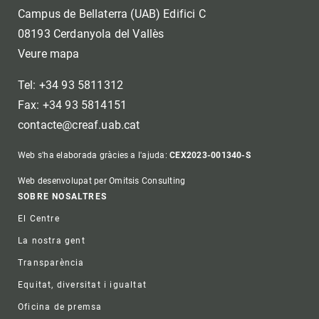
Campus de Bellaterra (UAB) Edifici C
08193 Cerdanyola del Vallès
Veure mapa
Tel: +34 93 5811312
Fax: +34 93 5814151
contacte@creaf.uab.cat
Web s'ha elaborada gràcies a l'ajuda:
CEX2023-001340-S
Web desenvolupat per Omitsis Consulting
Footer
SOBRE NOSALTRES
El Centre
La nostra gent
Transparència
Equitat, diversitat i igualtat
Oficina de premsa