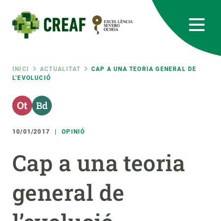
Vés
al
contingut
CREAF
EN
CA
ES
Bluesky
Instagram
Linkedin
Twitter
Youtube
RRSS
Fil
INICI
ACTUALITAT
CAP A UNA TEORIA GENERAL DE
L’EVOLUCIÓ
Featured
INTRANET
d'ariadna
responsive
10/01/2017
OPINIÓ
Responsive
SOBRE NOSALTRES
Cap a una teoria
menu
RECERCA
general de
CIÈNCIA EN ACCIÓ
UNEIX-TE A NOSALTRES