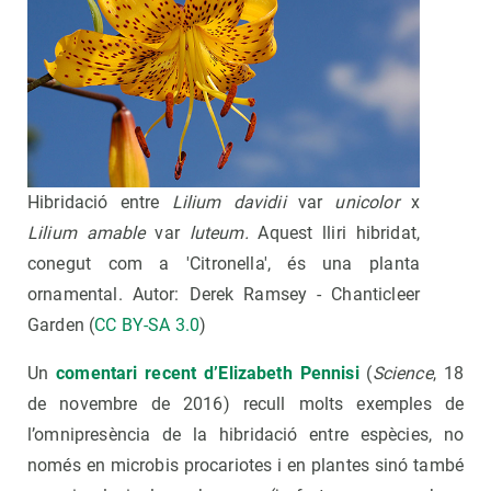
Hibridació entre
Lilium davidii
var
unicolor
x
Lilium amable
var
luteum.
Aquest lliri hibridat,
conegut com a 'Citronella', és una planta
ornamental. Autor: Derek Ramsey - Chanticleer
Garden (
CC BY-SA 3.0
)
Un
comentari recent d’Elizabeth Pennisi
(
Science
, 18
de novembre de 2016) recull molts exemples de
l’omnipresència de la hibridació entre espècies, no
només en microbis procariotes i en plantes sinó també