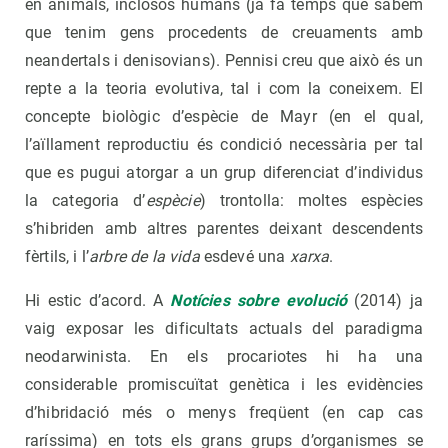
en animals, inclosos humans (ja fa temps que sabem
que tenim gens procedents de creuaments amb
neandertals i denisovians). Pennisi creu que això és un
repte a la teoria evolutiva, tal i com la coneixem. El
concepte biològic d’espècie de Mayr (en el qual,
l’aïllament reproductiu és condició necessària per tal
que es pugui atorgar a un grup diferenciat d’individus
la categoria d’
espècie
) trontolla: moltes espècies
s’hibriden amb altres parentes deixant descendents
fèrtils, i l’
arbre
de la vida
esdevé una
xarxa
.
Hi estic d’acord. A
Notícies sobre evolució
(2014) ja
vaig exposar les dificultats actuals del paradigma
neodarwinista. En els procariotes hi ha una
considerable promiscuïtat genètica i les evidències
d’hibridació més o menys freqüent (en cap cas
raríssima) en tots els grans grups d’organismes se