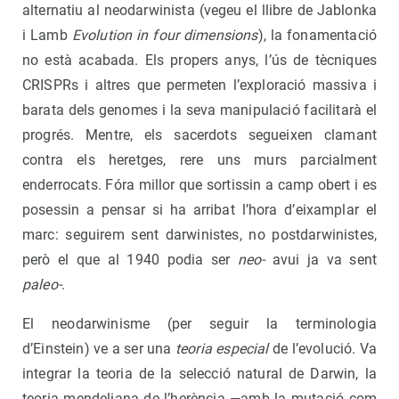
alternatiu al neodarwinista (vegeu el llibre de Jablonka
i Lamb
Evolution in four dimensions
), la fonamentació
no està acabada. Els propers anys, l’ús de tècniques
CRISPRs i altres que permeten l’exploració massiva i
barata dels genomes i la seva manipulació facilitarà el
progrés. Mentre, els sacerdots segueixen clamant
contra els heretges, rere uns murs parcialment
enderrocats. Fóra millor que sortissin a camp obert i es
posessin a pensar si ha arribat l’hora d’eixamplar el
marc: seguirem sent darwinistes, no postdarwinistes,
però el que al 1940 podia ser
neo-
avui ja va sent
paleo-
.
El neodarwinisme (per seguir la terminologia
d’Einstein) ve a ser una
teoria especial
de l’evolució. Va
integrar la teoria de la selecció natural de Darwin, la
teoria mendeliana de l’herència —amb la mutació com