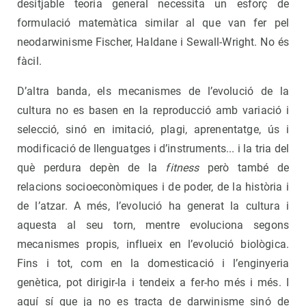
desitjable teoria general necessita un esforç de
formulació matemàtica similar al que van fer pel
neodarwinisme Fischer, Haldane i Sewall-Wright. No és
fàcil.
D’altra banda, els mecanismes de l’evolució de la
cultura no es basen en la reproducció amb variació i
selecció, sinó en imitació, plagi, aprenentatge, ús i
modificació de llenguatges i d’instruments... i la tria del
què perdura depèn de la
fitness
però també de
relacions socioeconòmiques i de poder, de la història i
de l’atzar. A més, l’evolució ha generat la cultura i
aquesta al seu torn, mentre evoluciona segons
mecanismes propis, influeix en l’evolució biològica.
Fins i tot, com en la domesticació i l’enginyeria
genètica, pot dirigir-la i tendeix a fer-ho més i més. I
aquí sí que ja no es tracta de darwinisme sinó de