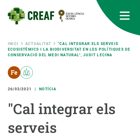
Vés
al
contingut
CREAF
EN
CA
ES
Bluesky
Instagram
Linkedin
Twitter
Youtube
RRSS
Fil
INICI
ACTUALITAT
"CAL INTEGRAR ELS SERVEIS
ECOSISTÈMICS I LA BIODIVERSITAT EN LES POLÍTIQUES DE
CONSERVACIÓ DEL MEDI NATURAL", JUDIT LECINA
Featured
INTRANET
d'ariadna
responsive
26/03/2021
NOTÍCIA
Responsive
SOBRE NOSALTRES
"Cal integrar els
menu
RECERCA
serveis
CIÈNCIA EN ACCIÓ
UNEIX-TE A NOSALTRES