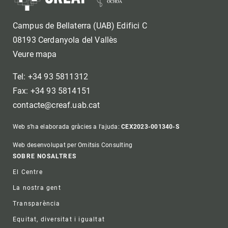
Campus de Bellaterra (UAB) Edifici C
08193 Cerdanyola del Vallès
Veure mapa
Tel: +34 93 5811312
Fax: +34 93 5814151
contacte@creaf.uab.cat
Web s'ha elaborada gràcies a l'ajuda:
CEX2023-001340-S
Web desenvolupat per Omitsis Consulting
Footer
SOBRE NOSALTRES
El Centre
La nostra gent
Transparència
Equitat, diversitat i igualtat