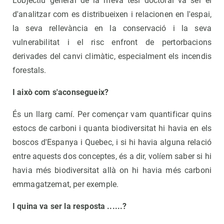
L'objectiu general de la meva tesi doctoral va ser el
d'analitzar com es distribueixen i relacionen en l'espai,
la seva rellevància en la conservació i la seva
vulnerabilitat i el risc enfront de pertorbacions
derivades del canvi climàtic, especialment els incendis
forestals.
I això com s'aconsegueix?
És un llarg camí. Per començar vam quantificar quins
estocs de carboni i quanta biodiversitat hi havia en els
boscos d'Espanya i Quebec, i si hi havia alguna relació
entre aquests dos conceptes, és a dir, volíem saber si hi
havia més biodiversitat allà on hi havia més carboni
emmagatzemat, per exemple.
I quina va ser la resposta ......?