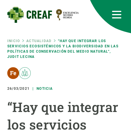
Pasar
al
contenido
principal
CREAF
EN
CA
ES
Bluesky
Instagram
Linkedin
Twitter
Youtube
RRSS
Ruta
INICIO
ACTUALIDAD
“HAY QUE INTEGRAR LOS
SERVICIOS ECOSISTÉMICOS Y LA BIODIVERSIDAD EN LAS
POLÍTICAS DE CONSERVACIÓN DEL MEDIO NATURAL”,
Featured
INTRANET
JUDIT LECINA
de
responsive
navegación
Responsive
26/03/2021
NOTICIA
SOBRE NOSOTROS
“Hay que integrar
menu
INVESTIGACIÓN
CIENCIA EN ACCIÓN
los servicios
ÚNETE A NOSOTROS