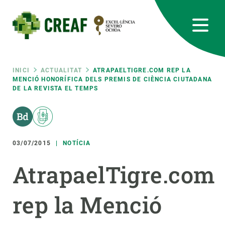
Vés
al
contingut
CREAF
EN
CA
ES
Bluesky
Instagram
Linkedin
Twitter
Youtube
RRSS
Fil
INICI
ACTUALITAT
ATRAPAELTIGRE.COM REP LA
MENCIÓ HONORÍFICA DELS PREMIS DE CIÈNCIA CIUTADANA
DE LA REVISTA EL TEMPS
Featured
INTRANET
d'ariadna
responsive
03/07/2015
NOTÍCIA
Responsive
SOBRE NOSALTRES
AtrapaelTigre.com
menu
RECERCA
rep la Menció
CIÈNCIA EN ACCIÓ
UNEIX-TE A NOSALTRES