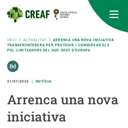
Vés
al
contingut
CREAF
EN
CA
ES
Bluesky
Instagram
Linkedin
Twitter
Youtube
RRSS
Fil
INICI
ACTUALITAT
ARRENCA UNA NOVA INICIATIVA
TRANSFRONTERERA PER PROTEGIR I CONSERVAR ELS
POL·LINITZADORS DEL SUD-OEST D'EUROPA
Featured
INTRANET
d'ariadna
responsive
21/07/2025
NOTÍCIA
Responsive
SOBRE NOSALTRES
Arrenca una nova
menu
RECERCA
iniciativa
CIÈNCIA EN ACCIÓ
UNEIX-TE A NOSALTRES