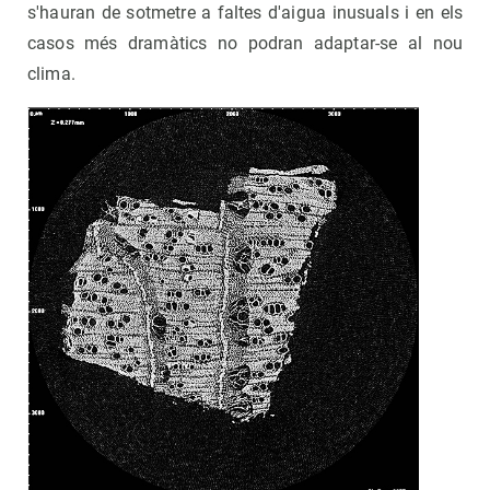
s'hauran de sotmetre a faltes d'aigua inusuals i en els
casos més dramàtics no podran adaptar-se al nou
clima.