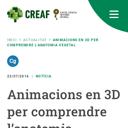
Vés
al
contingut
CREAF
EN
CA
ES
Bluesky
Instagram
Linkedin
Twitter
Youtube
RRSS
Fil
INICI
ACTUALITAT
ANIMACIONS EN 3D PER
COMPRENDRE L’ANATOMIA VEGETAL
Featured
INTRANET
d'ariadna
responsive
22/07/2016
NOTÍCIA
Responsive
SOBRE NOSALTRES
Animacions en 3D
menu
RECERCA
per comprendre
CIÈNCIA EN ACCIÓ
UNEIX-TE A NOSALTRES