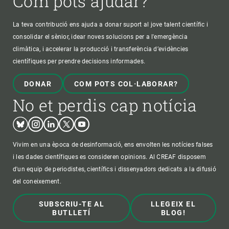
Com pots ajudar?
La teva contribució ens ajuda a donar suport al jove talent científic i
consolidar el sènior, idear noves solucions per a l'emergència
climàtica, i accelerar la producció i transferència d’evidències
científiques per prendre decisions informades.
DONAR
COM POTS COL·LABORAR?
No et perdis cap notícia
Bluesky
Instagram
Linkedin
Twitter
Youtube
Vivim en una època de desinformació, ens envolten les notícies falses
i les dades científiques es consideren opinions. Al CREAF disposem
d'un equip de periodistes, científics i dissenyadors dedicats a la difusió
del coneixement.
SUBSCRIU-TE AL
LLEGEIX EL
BUTLLETÍ
BLOG!