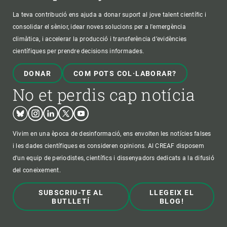
La teva contribució ens ajuda a donar suport al jove talent científic i
consolidar el sènior, idear noves solucions per a l'emergència
climàtica, i accelerar la producció i transferència d’evidències
científiques per prendre decisions informades.
DONAR
COM POTS COL·LABORAR?
No et perdis cap notícia
Bluesky
Instagram
Linkedin
Twitter
Youtube
Vivim en una època de desinformació, ens envolten les notícies falses
i les dades científiques es consideren opinions. Al CREAF disposem
d'un equip de periodistes, científics i dissenyadors dedicats a la difusió
del coneixement.
SUBSCRIU-TE AL
LLEGEIX EL
BUTLLETÍ
BLOG!