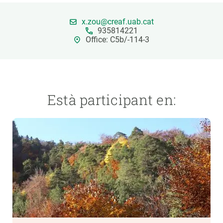
x.zou@creaf.uab.cat
PARTICIPA
935814221
Office: C5b/-114-3
NOTÍCIES I AGENDA
Està participant en: