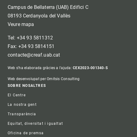
Campus de Bellaterra (UAB) Edifici C
08193 Cerdanyola del Vallès
Veure mapa
Tel: +34 93 5811312
Fax: +34 93 5814151
contacte@creaf.uab.cat
Web s'ha elaborada gràcies a l'ajuda:
CEX2023-001340-S
Web desenvolupat per Omitsis Consulting
Footer
SOBRE NOSALTRES
El Centre
La nostra gent
Transparència
Equitat, diversitat i igualtat
Oficina de premsa