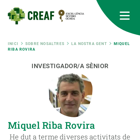
Vés
al
contingut
CREAF
EN
CA
ES
Bluesky
Instagram
Linkedin
Twitter
Youtube
RRSS
Fil
INICI
SOBRE NOSALTRES
LA NOSTRA GENT
MIQUEL
RIBA ROVIRA
Featured
INTRANET
d'ariadna
INVESTIGADOR/A SÈNIOR
responsive
Responsive
SOBRE NOSALTRES
menu
RECERCA
Miquel Riba Rovira
CIÈNCIA EN ACCIÓ
He dut a terme diverses activitats de
UNEIX-TE A NOSALTRES