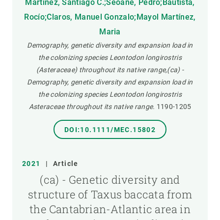
Martínez, Santiago C.;Seoane, Pedro;Bautista,
Rocío;Claros, Manuel Gonzalo;Mayol Martínez,
Maria
Demography, genetic diversity and expansion load in
the colonizing species Leontodon longirostris
(Asteraceae) throughout its native range,(ca) -
Demography, genetic diversity and expansion load in
the colonizing species Leontodon longirostris
Asteraceae throughout its native range.
1190-1205
DOI:10.1111/MEC.15802
2021
|
Article
(ca) - Genetic diversity and
structure of Taxus baccata from
the Cantabrian-Atlantic area in