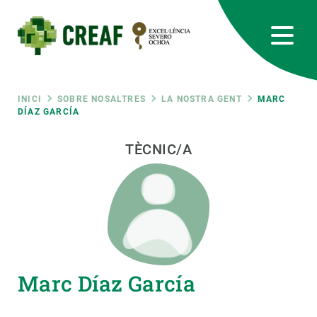
Vés
al
contingut
CREAF
EN
CA
ES
Bluesky
Instagram
Linkedin
Twitter
Youtube
RRSS
Fil
INICI
SOBRE NOSALTRES
LA NOSTRA GENT
MARC
DÍAZ GARCÍA
Featured
INTRANET
d'ariadna
TÈCNIC/A
responsive
Responsive
SOBRE NOSALTRES
menu
RECERCA
Marc Díaz García
CIÈNCIA EN ACCIÓ
UNEIX-TE A NOSALTRES