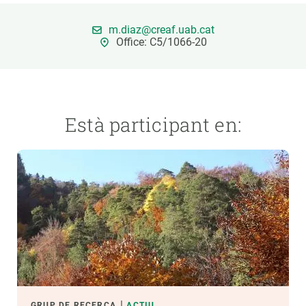
m.diaz@creaf.uab.cat
PARTICIPA
Office: C5/1066-20
NOTÍCIES I AGENDA
Està participant en:
GRUP DE RECERCA
ACTIU