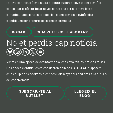
La teva contribució ens ajuda a donar suport al jove talent científic i
consolidar el sènior, idear noves solucions per a l'emergència
climàtica, i accelerar la producció i transferència d’evidències
científiques per prendre decisions informades.
DONAR
COM POTS COL·LABORAR?
No et perdis cap notícia
Bluesky
Instagram
Linkedin
Twitter
Youtube
Vivim en una època de desinformació, ens envolten les notícies falses
i les dades científiques es consideren opinions. Al CREAF disposem
d'un equip de periodistes, científics i dissenyadors dedicats a la difusió
del coneixement.
SUBSCRIU-TE AL
LLEGEIX EL
BUTLLETÍ
BLOG!