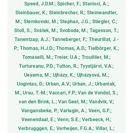
Speed, J.D.M.; Spicher, F.; Stanisci, A.;
Steinbauer, K.; Steinbrecher, R.; Steinwandter,
M.; Stemkovski, M.; Stephan, J.G.; Stiegler, C.;
Stoll, S.; Svátek, M.; Svoboda, M.; Tagesson, T.;
Tanentzap, A.J.; Tanneberger, F.; Theurillat, J.-
P.; Thomas, H.J.D.; Thomas, A.D.; Tielbörger, K.;
Tomaselli, M.; Treier, U.A.; Trouillier, M.;
Turtureanu, P.D.; Tutton, R.; Tyystjärvi, V.A.;
Ueyama, M.; Ujházy, K.; Ujházyová, M.;
Uogintas, D.; Urban, A.V.; Urban, J.; Urbaniak,
M.; Ursu, T.-M.; Vaccari, F.P.; Van de Vondel, S.;
van den Brink, L.; Van Geel, M.; Vandvik, V.;
Vangansbeke, P.; Varlagin, A.; Veen, G.F.;
Veenendaal, E.; Venn, S.E.; Verbeeck, H.;
Verbrugggen, E.; Verheijen, F.G.A.; Villar, L.;