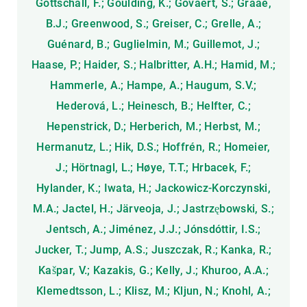
Gottschall, F.; Goulding, K.; Govaert, S.; Graae,
B.J.; Greenwood, S.; Greiser, C.; Grelle, A.;
Guénard, B.; Guglielmin, M.; Guillemot, J.;
Haase, P.; Haider, S.; Halbritter, A.H.; Hamid, M.;
Hammerle, A.; Hampe, A.; Haugum, S.V.;
Hederová, L.; Heinesch, B.; Helfter, C.;
Hepenstrick, D.; Herberich, M.; Herbst, M.;
Hermanutz, L.; Hik, D.S.; Hoffrén, R.; Homeier,
J.; Hörtnagl, L.; Høye, T.T.; Hrbacek, F.;
Hylander, K.; Iwata, H.; Jackowicz-Korczynski,
M.A.; Jactel, H.; Järveoja, J.; Jastrzębowski, S.;
Jentsch, A.; Jiménez, J.J.; Jónsdóttir, I.S.;
Jucker, T.; Jump, A.S.; Juszczak, R.; Kanka, R.;
Kašpar, V.; Kazakis, G.; Kelly, J.; Khuroo, A.A.;
Klemedtsson, L.; Klisz, M.; Kljun, N.; Knohl, A.;