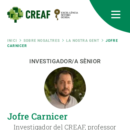
Vés
al
contingut
CREAF
EN
CA
ES
Bluesky
Instagram
Linkedin
Twitter
Youtube
RRSS
Fil
INICI
SOBRE NOSALTRES
LA NOSTRA GENT
JOFRE
CARNICER
Featured
INTRANET
d'ariadna
INVESTIGADOR/A SÈNIOR
responsive
Responsive
SOBRE NOSALTRES
menu
RECERCA
Jofre Carnicer
CIÈNCIA EN ACCIÓ
Investigador del CREAF, professor
UNEIX-TE A NOSALTRES