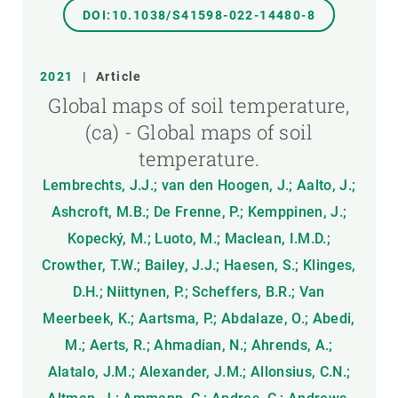
DOI:10.1038/S41598-022-14480-8
2021
|
Article
Global maps of soil temperature,
(ca) - Global maps of soil
temperature.
Lembrechts, J.J.; van den Hoogen, J.; Aalto, J.;
Ashcroft, M.B.; De Frenne, P.; Kemppinen, J.;
Kopecký, M.; Luoto, M.; Maclean, I.M.D.;
Crowther, T.W.; Bailey, J.J.; Haesen, S.; Klinges,
D.H.; Niittynen, P.; Scheffers, B.R.; Van
Meerbeek, K.; Aartsma, P.; Abdalaze, O.; Abedi,
M.; Aerts, R.; Ahmadian, N.; Ahrends, A.;
Alatalo, J.M.; Alexander, J.M.; Allonsius, C.N.;