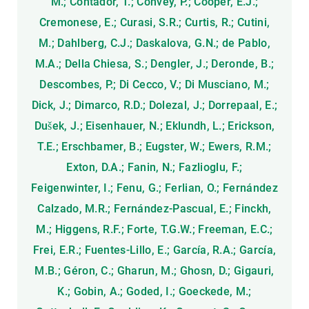
M.; Contador, T.; Convey, P.; Cooper, E.J.;
Cremonese, E.; Curasi, S.R.; Curtis, R.; Cutini,
M.; Dahlberg, C.J.; Daskalova, G.N.; de Pablo,
M.A.; Della Chiesa, S.; Dengler, J.; Deronde, B.;
Descombes, P.; Di Cecco, V.; Di Musciano, M.;
Dick, J.; Dimarco, R.D.; Dolezal, J.; Dorrepaal, E.;
Dušek, J.; Eisenhauer, N.; Eklundh, L.; Erickson,
T.E.; Erschbamer, B.; Eugster, W.; Ewers, R.M.;
Exton, D.A.; Fanin, N.; Fazlioglu, F.;
Feigenwinter, I.; Fenu, G.; Ferlian, O.; Fernández
Calzado, M.R.; Fernández-Pascual, E.; Finckh,
M.; Higgens, R.F.; Forte, T.G.W.; Freeman, E.C.;
Frei, E.R.; Fuentes-Lillo, E.; García, R.A.; García,
M.B.; Géron, C.; Gharun, M.; Ghosn, D.; Gigauri,
K.; Gobin, A.; Goded, I.; Goeckede, M.;