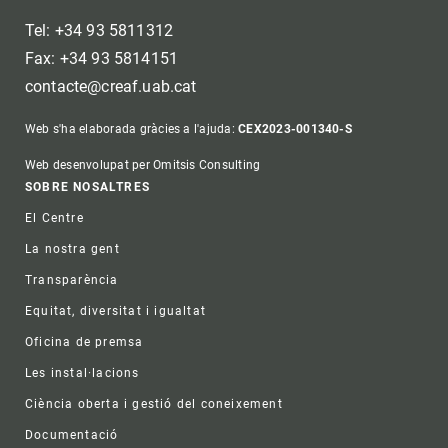
Tel: +34 93 5811312
Fax: +34 93 5814151
contacte@creaf.uab.cat
Web s'ha elaborada gràcies a l'ajuda:
CEX2023-001340-S
Web desenvolupat per Omitsis Consulting
Footer
SOBRE NOSALTRES
El Centre
La nostra gent
Transparència
Equitat, diversitat i igualtat
Oficina de premsa
Les instal·lacions
Ciència oberta i gestió del coneixement
Documentació