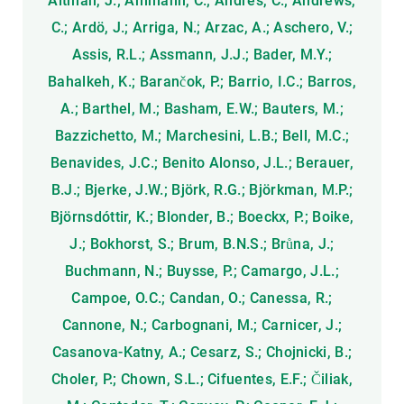
Altman, J.; Ammann, C.; Andres, C.; Andrews,
C.; Ardö, J.; Arriga, N.; Arzac, A.; Aschero, V.;
Assis, R.L.; Assmann, J.J.; Bader, M.Y.;
Bahalkeh, K.; Barančok, P.; Barrio, I.C.; Barros,
A.; Barthel, M.; Basham, E.W.; Bauters, M.;
Bazzichetto, M.; Marchesini, L.B.; Bell, M.C.;
Benavides, J.C.; Benito Alonso, J.L.; Berauer,
B.J.; Bjerke, J.W.; Björk, R.G.; Björkman, M.P.;
Björnsdóttir, K.; Blonder, B.; Boeckx, P.; Boike,
J.; Bokhorst, S.; Brum, B.N.S.; Brůna, J.;
Buchmann, N.; Buysse, P.; Camargo, J.L.;
Campoe, O.C.; Candan, O.; Canessa, R.;
Cannone, N.; Carbognani, M.; Carnicer, J.;
Casanova-Katny, A.; Cesarz, S.; Chojnicki, B.;
Choler, P.; Chown, S.L.; Cifuentes, E.F.; Čiliak,