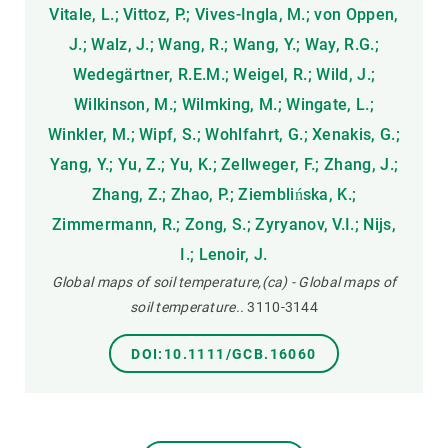
Vitale, L.; Vittoz, P.; Vives-Ingla, M.; von Oppen,
J.; Walz, J.; Wang, R.; Wang, Y.; Way, R.G.;
Wedegärtner, R.E.M.; Weigel, R.; Wild, J.;
Wilkinson, M.; Wilmking, M.; Wingate, L.;
Winkler, M.; Wipf, S.; Wohlfahrt, G.; Xenakis, G.;
Yang, Y.; Yu, Z.; Yu, K.; Zellweger, F.; Zhang, J.;
Zhang, Z.; Zhao, P.; Ziemblińska, K.;
Zimmermann, R.; Zong, S.; Zyryanov, V.I.; Nijs,
I.; Lenoir, J.
Global maps of soil temperature,(ca) - Global maps of
soil temperature..
3110-3144
DOI:10.1111/GCB.16060