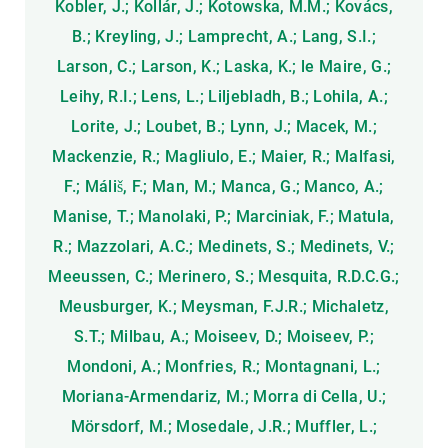
Kobler, J.; Kollár, J.; Kotowska, M.M.; Kovács,
B.; Kreyling, J.; Lamprecht, A.; Lang, S.I.;
Larson, C.; Larson, K.; Laska, K.; le Maire, G.;
Leihy, R.I.; Lens, L.; Liljebladh, B.; Lohila, A.;
Lorite, J.; Loubet, B.; Lynn, J.; Macek, M.;
Mackenzie, R.; Magliulo, E.; Maier, R.; Malfasi,
F.; Máliš, F.; Man, M.; Manca, G.; Manco, A.;
Manise, T.; Manolaki, P.; Marciniak, F.; Matula,
R.; Mazzolari, A.C.; Medinets, S.; Medinets, V.;
Meeussen, C.; Merinero, S.; Mesquita, R.D.C.G.;
Meusburger, K.; Meysman, F.J.R.; Michaletz,
S.T.; Milbau, A.; Moiseev, D.; Moiseev, P.;
Mondoni, A.; Monfries, R.; Montagnani, L.;
Moriana-Armendariz, M.; Morra di Cella, U.;
Mörsdorf, M.; Mosedale, J.R.; Muffler, L.;