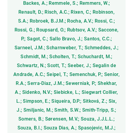
Backes, A.; Remmele, S.; Remmers, W.;
Renault, D.; Risch, A.C.; Rixen, C.; Robinson,
S.A.; Robroek, B.J.M.; Rocha, A.V.; Rossi, C.;
Rossi, G.; Roupsard, O.; Rubtsov, A.V.; Saccone,
P.; Sagot, C.; Sallo Bravo, J.; Santos, C.C.;
Sarneel, J.M.; Scharnweber, T.; Schmeddes, J.;
Schmidt, M.; Scholten, T.; Schuchardt, M.;
Schwartz, N.; Scott, T.; Seeber, J.; Segalin de
Andrade, A.C.; Seipel, T.; Semenchuk, P.; Senior,
R.A.; Serra-Diaz, J.M.; Sewerniak, P.; Shekhar,
A.; Sidenko, N.V.; Siebicke, L.; Siegwart Collier,
L.; Simpson, E.; Siqueira, D.P.; Sitková, Z.; Six,
J.; Smiljanic, M.; Smith, S.W.; Smith-Tripp, S.;
Somers, B.; Sørensen, M.V.; Souza, J.J.L.L.;
Souza, B.I.; Souza Dias, A.; Spasojevic, M.J.;