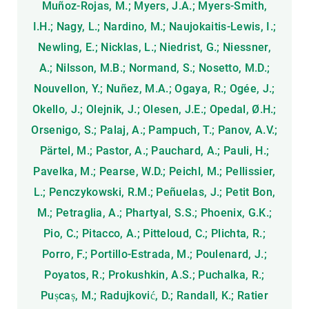
Muñoz-Rojas, M.; Myers, J.A.; Myers-Smith,
I.H.; Nagy, L.; Nardino, M.; Naujokaitis-Lewis, I.;
Newling, E.; Nicklas, L.; Niedrist, G.; Niessner,
A.; Nilsson, M.B.; Normand, S.; Nosetto, M.D.;
Nouvellon, Y.; Nuñez, M.A.; Ogaya, R.; Ogée, J.;
Okello, J.; Olejnik, J.; Olesen, J.E.; Opedal, Ø.H.;
Orsenigo, S.; Palaj, A.; Pampuch, T.; Panov, A.V.;
Pärtel, M.; Pastor, A.; Pauchard, A.; Pauli, H.;
Pavelka, M.; Pearse, W.D.; Peichl, M.; Pellissier,
L.; Penczykowski, R.M.; Peñuelas, J.; Petit Bon,
M.; Petraglia, A.; Phartyal, S.S.; Phoenix, G.K.;
Pio, C.; Pitacco, A.; Pitteloud, C.; Plichta, R.;
Porro, F.; Portillo-Estrada, M.; Poulenard, J.;
Poyatos, R.; Prokushkin, A.S.; Puchalka, R.;
Pușcaș, M.; Radujković, D.; Randall, K.; Ratier