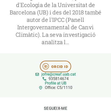
d'Ecologia de la Universitat de
Barcelona (UB) i des del 2018 també
PARTICIPA
autor de l'IPCC (Panell
NOTÍCIES I AGENDA
Intergovernamental de Canvi
Climàtic). La seva investigació
analitza l…
ORCID ID
jofre@creaf.uab.cat
935814674
Profile at UB
Office: C5/1110
SEGUEIX-ME