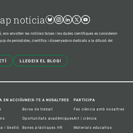
cap notícia
Bluesky
Instagram
Linkedin
Twitter
Youtube
ens envolten les notícies falses i les dades científiques es consideren
p de periodistes, científics i dissenyadors dedicats a la difusió del
ETÍ
LLEGEIX EL BLOG!
A EN ACCIÓ
UNEIX-TE A NOSALTRES
PARTICIPA
e
Borsa de treball
Fes ciència amb nosaltres
ons
Oportunitats acadèmiques
Art i ciència
ca i Gestió
Bones pràctiques HR
Materials educatius