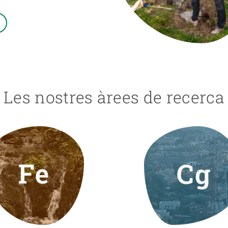
erra
Serveis tècnics
Programa de màsters i doctorat
s
Vine de visitant o sabàtic
Segell de bones pràctiques HRS4R
Un lloc on créixer
Desenvolupament de carrera
Seminaris i activitats internes
Les nostres àrees de recerca
T’oferim formació