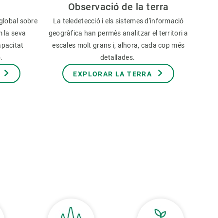
Observació de la terra
global sobre
La teledetecció i els sistemes d'informació
m la seva
geogràfica han permès analitzar el territori a
apacitat
escales molt grans i, alhora, cada cop més
ó.
detallades.
EXPLORAR LA TERRA