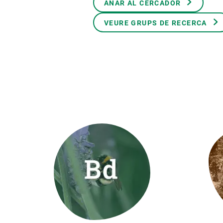
ANAR AL CERCADOR
Marca i logotips
Observació de la t
Infraestructures
Temes transversal
VEURE GRUPS DE RECERCA
Equitat, Diversitat i Inclusió (EDI)
Publicacions
Oficina de premsa
Synthesis Actions
Ciència oberta i gestió del coneixement
Documentació