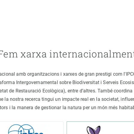
Fem xarxa internacionalmen
nacional amb organitzacions i xarxes de gran prestigi com l'IP
ataforma Intergovernamental sobre Biodiversitat i Serveis Ecos
ocietat de Restauració Ecològica), entre d’altres. També coord
la nostra recerca tingui un impacte real en la societat, influe
tors i la manera de gestionar la natura per un món més habita