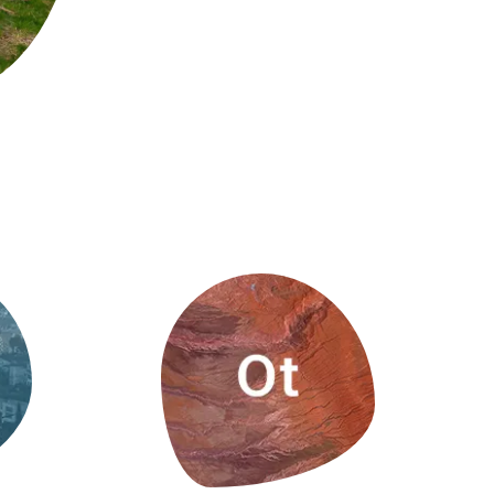
Biodiversitat
Canvi global
Funcionament dels ecosistemes
Observació de la terra