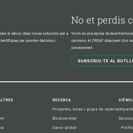
No et perdis 
idar el sènior, idear noves solucions per a
Vivim en una època de desinformació, 
 científiques per prendre decisions
opinions. Al CREAF disposem d'un equi
coneixement.
SUBSCRIU-TE AL BUTLL
ter
ALTRES
RECERCA
CIÈNCI
Projectes, eines i grups de recerca
Impact
ent
Biodiversitat
Soluci
ia
Canvi global
Políti