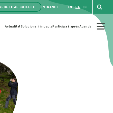
CRIU-TE AL BUTLLETÍ
INTRANET
EN
CA
ES
enú
p
Menú
Actualitat
Solucions i impacte
Participa i aprèn
Agenda
secundario
PARTICIPA
NOTÍCIES I AGENDA
iència i art
Agenda
es ciència amb nosaltres
Esdeveniments anteriors
aterials educatius
Actualitat
COL·LABORA
Notícies