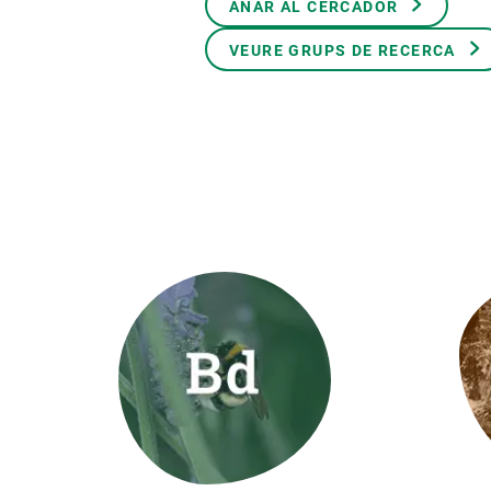
ANAR AL CERCADOR
Marca i logotips
Observació de la t
Infraestructures
Temes transversal
VEURE GRUPS DE RECERCA
Equitat, Diversitat i Inclusió (EDI)
Publicacions
Oficina de premsa
Synthesis Actions
Ciència oberta i gestió del coneixement
Documentació