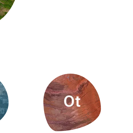
Biodiversitat
Canvi global
Funcionament dels ecosistemes
Observació de la terra