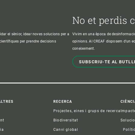
No et perdis 
idar el sènior, idear noves solucions per a
Vivim en una època de desinformació, 
 científiques per prendre decisions
opinions. Al CREAF disposem d'un equi
coneixement.
SUBSCRIU-TE AL BUTLL
ter
ALTRES
RECERCA
CIÈNCI
Projectes, eines i grups de recerca
Impact
ent
Biodiversitat
Soluci
ia
Canvi global
Políti