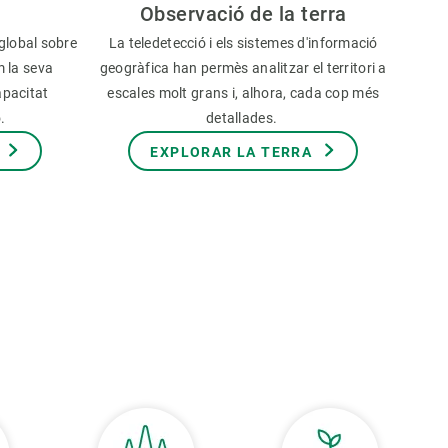
Observació de la terra
global sobre
La teledetecció i els sistemes d'informació
m la seva
geogràfica han permès analitzar el territori a
apacitat
escales molt grans i, alhora, cada cop més
ó.
detallades.
EXPLORAR LA TERRA