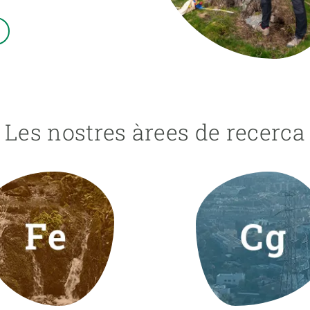
erra
Serveis tècnics
Programa de màsters i doctorat
s
Vine de visitant o sabàtic
Segell de bones pràctiques HRS4R
Un lloc on créixer
Desenvolupament de carrera
Seminaris i activitats internes
Les nostres àrees de recerca
T’oferim formació