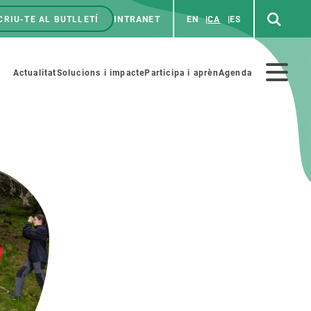
CRIU-TE AL BUTLLETÍ
INTRANET
EN
CA
ES
enú
p
Menú
Actualitat
Solucions i impacte
Participa i aprèn
Agenda
secundario
PARTICIPA
NOTÍCIES I AGENDA
iència i art
Agenda
es ciència amb nosaltres
Esdeveniments anteriors
aterials educatius
Actualitat
COL·LABORA
Notícies