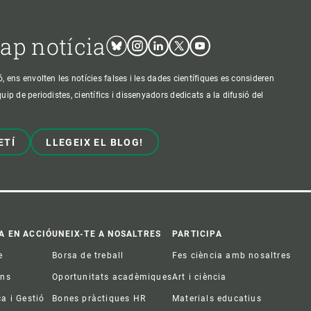
cap notícia
Bluesky
Instagram
Linkedin
Twitter
Youtube
ens envolten les notícies falses i les dades científiques es consideren
p de periodistes, científics i dissenyadors dedicats a la difusió del
ETÍ
LLEGEIX EL BLOG!
A EN ACCIÓ
UNEIX-TE A NOSALTRES
PARTICIPA
e
Borsa de treball
Fes ciència amb nosaltres
ons
Oportunitats acadèmiques
Art i ciència
ca i Gestió
Bones pràctiques HR
Materials educatius