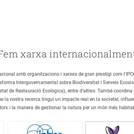
Fem xarxa internacionalmen
nacional amb organitzacions i xarxes de gran prestigi com l'IP
ataforma Intergovernamental sobre Biodiversitat i Serveis Ecos
ocietat de Restauració Ecològica), entre d’altres. També coord
la nostra recerca tingui un impacte real en la societat, influe
tors i la manera de gestionar la natura per un món més habita