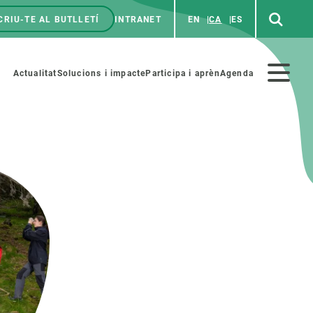
CRIU-TE AL BUTLLETÍ
INTRANET
EN
CA
ES
enú
p
Menú
Actualitat
Solucions i impacte
Participa i aprèn
Agenda
secundario
PARTICIPA
NOTÍCIES I AGENDA
iència i art
Agenda
es ciència amb nosaltres
Esdeveniments anteriors
aterials educatius
Actualitat
COL·LABORA
Notícies