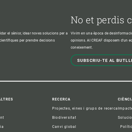
No et perdis 
idar el sènior, idear noves solucions per a
Vivim en una època de desinformació, 
 científiques per prendre decisions
opinions. Al CREAF disposem d'un equi
coneixement.
SUBSCRIU-TE AL BUTLL
ter
ALTRES
RECERCA
CIÈNCI
Projectes, eines i grups de recerca
Impact
ent
Biodiversitat
Soluci
ia
Canvi global
Políti