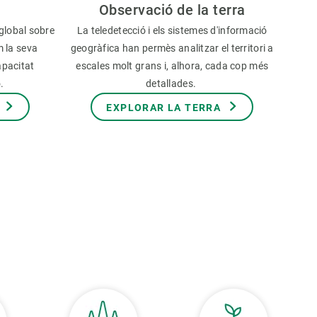
Observació de la terra
global sobre
La teledetecció i els sistemes d'informació
m la seva
geogràfica han permès analitzar el territori a
apacitat
escales molt grans i, alhora, cada cop més
ó.
detallades.
EXPLORAR LA TERRA