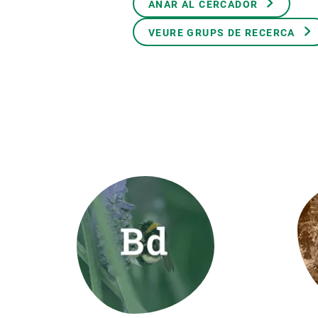
ANAR AL CERCADOR
Marca i logotips
Observació de la t
Infraestructures
Temes transversal
VEURE GRUPS DE RECERCA
Equitat, Diversitat i Inclusió (EDI)
Publicacions
Oficina de premsa
Synthesis Actions
Ciència oberta i gestió del coneixement
Documentació