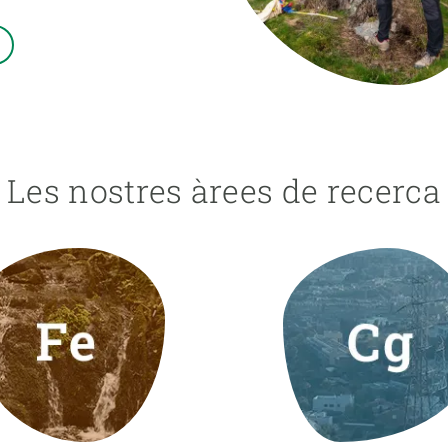
erra
Serveis tècnics
Programa de màsters i doctorat
s
Vine de visitant o sabàtic
Segell de bones pràctiques HRS4R
Un lloc on créixer
Desenvolupament de carrera
Seminaris i activitats internes
Les nostres àrees de recerca
T’oferim formació