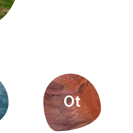
Biodiversitat
Canvi global
Funcionament dels ecosistemes
Observació de la terra