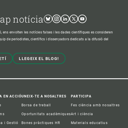
cap notícia
Bluesky
Instagram
Linkedin
Twitter
Youtube
ens envolten les notícies falses i les dades científiques es consideren
p de periodistes, científics i dissenyadors dedicats a la difusió del
ETÍ
LLEGEIX EL BLOG!
A EN ACCIÓ
UNEIX-TE A NOSALTRES
PARTICIPA
e
Borsa de treball
Fes ciència amb nosaltres
ons
Oportunitats acadèmiques
Art i ciència
ca i Gestió
Bones pràctiques HR
Materials educatius