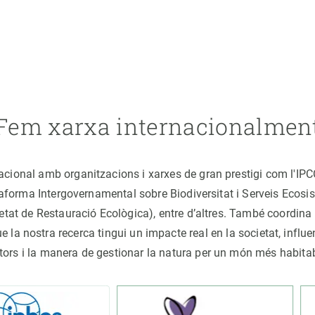
Fem xarxa internacionalmen
nacional amb organitzacions i xarxes de gran prestigi com l'IP
ataforma Intergovernamental sobre Biodiversitat i Serveis Ecos
ocietat de Restauració Ecològica), entre d’altres. També coord
la nostra recerca tingui un impacte real en la societat, influe
tors i la manera de gestionar la natura per un món més habita