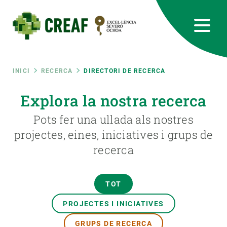
Vés
al
contingut
CREAF
EN
CA
ES
Bluesky
Instagram
Linkedin
Twitter
Youtube
RRSS
Fil
INICI
RECERCA
DIRECTORI DE RECERCA
Featured
Explora la nostra recerca
INTRANET
d'ariadna
Pots fer una ullada als nostres
responsive
projectes, eines, iniciatives i grups de
recerca
Responsive
SOBRE NOSALTRES
menu
RECERCA
TOT
CIÈNCIA EN ACCIÓ
PROJECTES I INICIATIVES
GRUPS DE RECERCA
UNEIX-TE A NOSALTRES