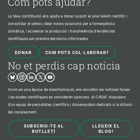
Com pots ajudar?
La teva contribució ens ajuda a donar suport al jove talent científic i
consolidar el sènior, idear noves solucions per a l'emergència
climàtica, i accelerar la producció i transferència d’evidències
científiques per prendre decisions informades.
DONAR
COM POTS COL·LABORAR?
No et perdis cap notícia
Bluesky
Instagram
Linkedin
Twitter
Youtube
Vivim en una època de desinformació, ens envolten les notícies falses
i les dades científiques es consideren opinions. Al CREAF disposem
d'un equip de periodistes, científics i dissenyadors dedicats a la difusió
del coneixement.
SUBSCRIU-TE AL
LLEGEIX EL
BUTLLETÍ
BLOG!