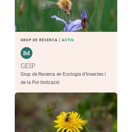
PARTICIPANTS
FINANÇAMENT
GRUP DE RECERCA
ACTIU
ANY D'INICI
GEIP
Grup de Recerca en Ecologia d'Insectes i
de la Pol·linització
LIDERATGE CREAF
LIDERATGE EXTERN
- QUALSEVOL -
ACTIU
INACTIU