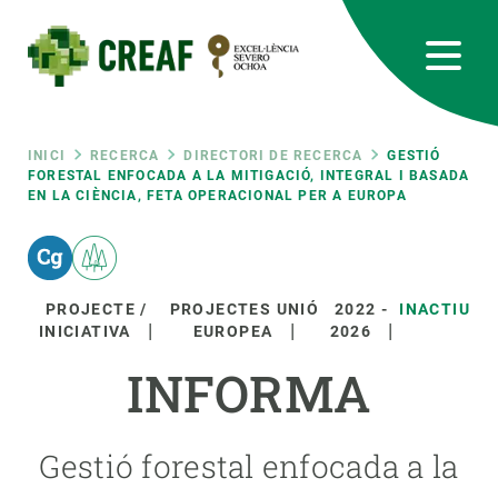
Vés
al
contingut
CREAF
EN
CA
ES
Bluesky
Instagram
Linkedin
Twitter
Youtube
RRSS
Fil
INICI
RECERCA
DIRECTORI DE RECERCA
GESTIÓ
FORESTAL ENFOCADA A LA MITIGACIÓ, INTEGRAL I BASADA
EN LA CIÈNCIA, FETA OPERACIONAL PER A EUROPA
Featured
INTRANET
d'ariadna
responsive
PROJECTE /
PROJECTES UNIÓ
2022
-
INACTIU
Responsive
INICIATIVA
EUROPEA
2026
SOBRE NOSALTRES
INFORMA
menu
RECERCA
CIÈNCIA EN ACCIÓ
Gestió forestal enfocada a la
UNEIX-TE A NOSALTRES