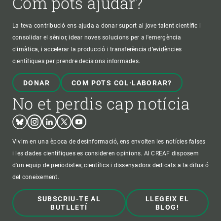
Com pots ajudar?
La teva contribució ens ajuda a donar suport al jove talent científic i
consolidar el sènior, idear noves solucions per a l'emergència
climàtica, i accelerar la producció i transferència d’evidències
científiques per prendre decisions informades.
DONAR
COM POTS COL·LABORAR?
No et perdis cap notícia
Bluesky
Instagram
Linkedin
Twitter
Youtube
Vivim en una època de desinformació, ens envolten les notícies falses
i les dades científiques es consideren opinions. Al CREAF disposem
d'un equip de periodistes, científics i dissenyadors dedicats a la difusió
del coneixement.
SUBSCRIU-TE AL
LLEGEIX EL
BUTLLETÍ
BLOG!