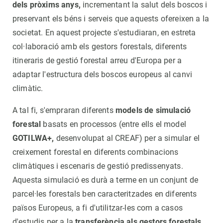
dels pròxims anys,
incrementant la salut dels boscos i
preservant els béns i serveis que aquests ofereixen a la
societat. En aquest projecte s'estudiaran, en estreta
col·laboració amb els gestors forestals, diferents
itineraris de gestió forestal arreu d'Europa per a
adaptar l'estructura dels boscos europeus al canvi
climàtic.
A tal fi, s'empraran diferents
models de simulació
forestal
basats en processos (entre ells el model
GOTILWA+,
desenvolupat al CREAF) per a simular el
creixement forestal en diferents combinacions
climàtiques i escenaris de gestió predissenyats.
Aquesta simulació es durà a terme en un conjunt de
parcel·les forestals ben caracteritzades en diferents
països Europeus, a fi d'utilitzar-les com a casos
d'estudis per a la
transferència als gestors forestals