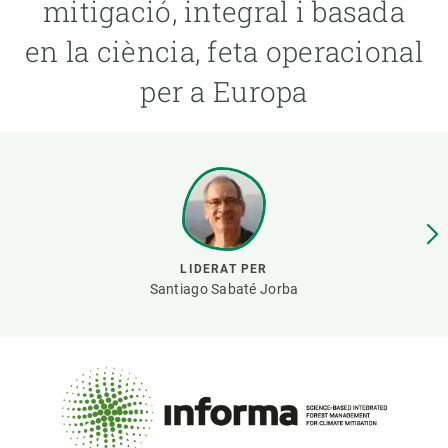
mitigació, integral i basada
en la ciència, feta operacional
PARTICIPA
per a Europa
NOTÍCIES I AGENDA
LIDERAT PER
Santiago Sabaté Jorba