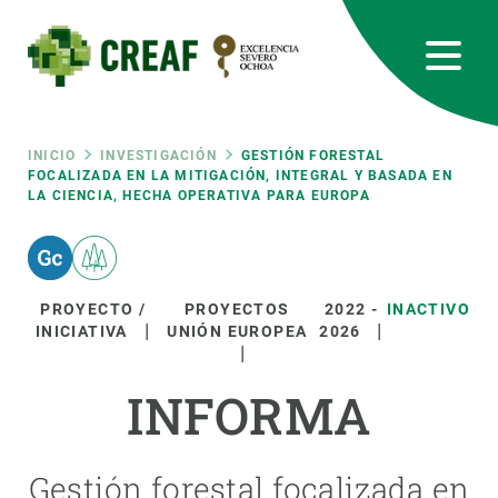
Pasar
al
contenido
principal
CREAF
EN
CA
ES
Bluesky
Instagram
Linkedin
Twitter
Youtube
RRSS
Ruta
INICIO
INVESTIGACIÓN
GESTIÓN FORESTAL
FOCALIZADA EN LA MITIGACIÓN, INTEGRAL Y BASADA EN
LA CIENCIA, HECHA OPERATIVA PARA EUROPA
Featured
INTRANET
de
responsive
navegación
PROYECTO /
PROYECTOS
2022
-
INACTIVO
Responsive
INICIATIVA
UNIÓN EUROPEA
2026
SOBRE NOSOTROS
menu
INFORMA
INVESTIGACIÓN
CIENCIA EN ACCIÓN
Gestión forestal focalizada en
ÚNETE A NOSOTROS