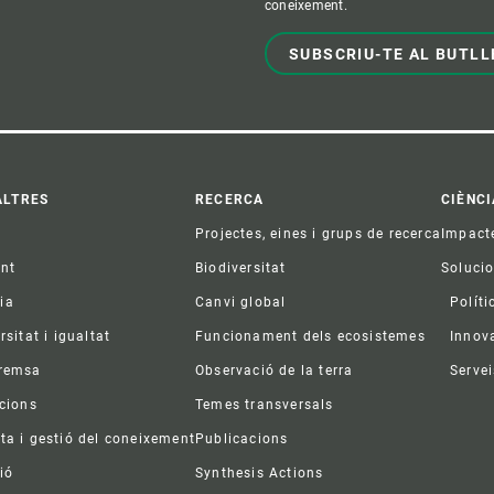
coneixement.
SUBSCRIU-TE AL BUTLL
ter
ALTRES
RECERCA
CIÈNCI
Projectes, eines i grups de recerca
Impact
ent
Biodiversitat
Soluci
ia
Canvi global
Políti
rsitat i igualtat
Funcionament dels ecosistemes
Innov
premsa
Observació de la terra
Servei
acions
Temes transversals
ta i gestió del coneixement
Publicacions
ió
Synthesis Actions