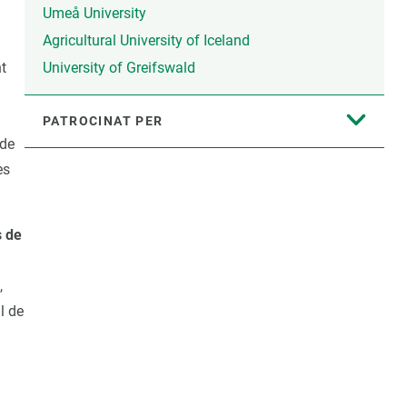
Umeå University
Agricultural University of Iceland
nt
University of Greifswald
PATROCINAT PER
 de
es
s de
,
l de