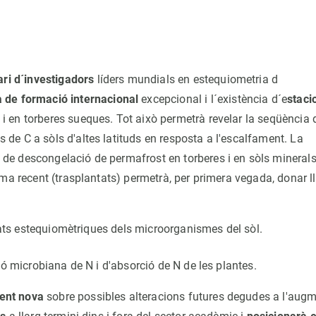
ari d´investigadors
líders mundials en estequiometria d
 de formació internacional
excepcional i l´existència d´e
staci
 en torberes sueques. Tot això permetrà revelar la seqüència 
e C a sòls d'altes latituds en resposta a l'escalfament. La
de descongelació de permafrost en torberes i en sòls minerals
rma recent (trasplantats) permetrà, per primera vegada, donar 
itats estequiomètriques dels microorganismes del sòl.
ió microbiana de N i d'absorció de N de les plantes.
ent nova
sobre possibles alteracions futures degudes a l'aug