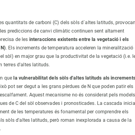
quantitats de carboni (C) dels sòls d´altes latituds, provoca
, les prediccions de canvi climàtic continuen sent altament
precisa de les
interaccions existents entre la vegetació i els
(N)
. Els increments de temperatura acceleren la mineralització
l sòl) en major grau que la productivitat de la vegetació (i.e. l
terres d'altes latituds.
xen que
la vulnerabilitat dels sòls d'altes latituds als increment
 això pot ser degut a les grans pèrdues de N que poden patir els
e lescalfament. Aquest mecanisme no és considerat pels models
rdues de C del sòl observades i pronosticades. La cascada inicia
ment de les temperatures és fonamental per comprendre els
 sòls d'altes latituds, però roman inexplorada a causa de la
.