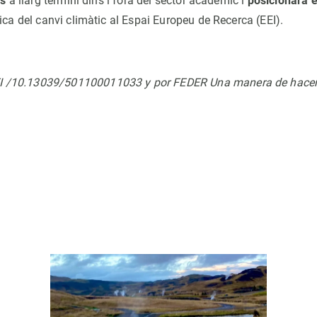
ls
a llarg termini dins i fora del sector acadèmic i
posicionarà e
ca del canvi climàtic al Espai Europeu de Recerca (EEI).
I /10.13039/501100011033 y por FEDER Una manera de hace