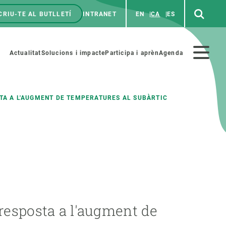
CRIU-TE AL BUTLLETÍ
INTRANET
EN
CA
ES
enú
p
Menú
Actualitat
Solucions i impacte
Participa i aprèn
Agenda
secundario
STA A L'AUGMENT DE TEMPERATURES AL SUBÀRTIC
PARTICIPA
NOTÍCIES I AGENDA
iència i art
Agenda
es ciència amb nosaltres
Esdeveniments anteriors
aterials educatius
Actualitat
 resposta a l'augment de
COL·LABORA
Notícies