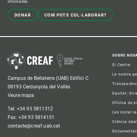
informades.
DONAR
COM POTS COL·LABORAR?
Foo
SOBRE NOS
El Centre
La nostra g
Campus de Bellaterra (UAB) Edifici C
Transparènc
08193 Cerdanyola del Vallès
Equitat, dive
Veure mapa
Oficina de 
Tel: +34 93 5811312
Les instal·l
Fax: +34 93 5814151
Ciència ober
contacte@creaf.uab.cat
Documentac