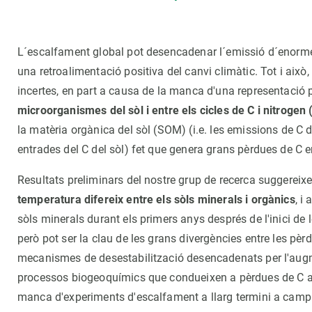
L´escalfament global pot desencadenar l´emissió d´enormes 
una retroalimentació positiva del canvi climàtic. Tot i això
incertes, en part a causa de la manca d'una representació 
microorganismes del sòl i entre els cicles de C i nitrogen 
la matèria orgànica del sòl (SOM) (i.e. les emissions de C de
entrades del C del sòl) fet que genera grans pèrdues de C en 
Resultats preliminars del nostre grup de recerca suggerei
temperatura difereix entre els sòls minerals i orgànics
, i
sòls minerals durant els primers anys després de l'inici d
però pot ser la clau de les grans divergències entre les pè
mecanismes de desestabilització desencadenats per l'aug
processos biogeoquímics que condueixen a pèrdues de C als
manca d'experiments d'escalfament a llarg termini a camp