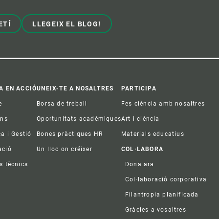
ETÍ
LLEGEIX EL BLOG!
A EN ACCIÓ
UNEIX-TE A NOSALTRES
PARTICIPA
e
Borsa de treball
Fes ciència amb nosaltres
ons
Oportunitats acadèmiques
Art i ciència
ca i Gestió
Bones pràctiques HR
Materials educatius
ació
Un lloc on créixer
COL·LABORA
s tècnics
Dona ara
Col·laboració corporativa
Filantropia planificada
Gràcies a vosaltres