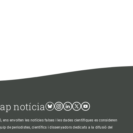
cap notícia
Bluesky
Instagram
Linkedin
Twitter
Youtube
ens envolten les notícies falses i les dades científiques es consideren
p de periodistes, científics i dissenyadors dedicats a la difusió del