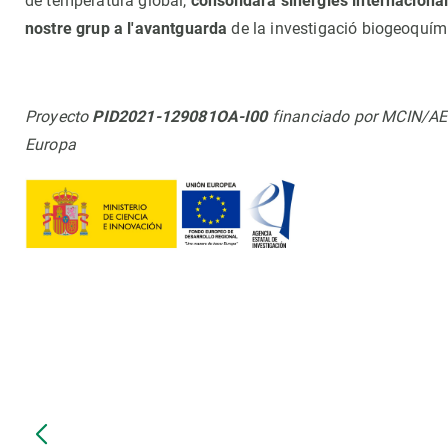
de temperatura global,
consolidarà sinergies internaciona
nostre grup a l'avantguarda
de la investigació biogeoquími
Proyecto
PID2021-129081OA-I00
financiado por MCIN/AE
Europa