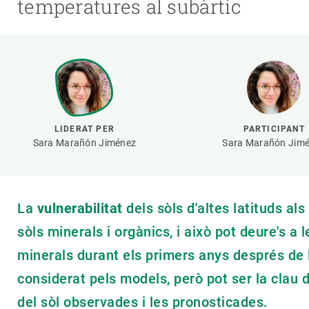
temperatures al subàrtic
Marca i logotips
Observació de la t
Infraestructures
Temes transversal
Equitat, Diversitat i Inclusió (EDI)
Publicacions
Oficina de premsa
Synthesis Actions
Ciència oberta i gestió del coneixement
Documentació
LIDERAT PER
PARTICIPANT
Sara Marañón Jiménez
Sara Marañón Jim
La
vulnerabilitat
dels sòls d'altes latituds a
sòls minerals i orgànics, i això pot deure's a
minerals durant els primers anys després de 
considerat pels models, però pot ser la clau 
del sòl observades i les pronosticades.