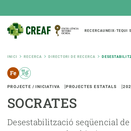
Vés
al
contingut
Main
RECERCA
UNEIX-TE
QUI 
CREAF
naviga
Fil
INICI
RECERCA
DIRECTORI DE RECERCA
DESESTABILIT
Featured
d'ariadna
INTRANET
PROJECTE / INICIATIVA
PROJECTES ESTATALS
20
Responsive
SOBRE NOSALTRES
RECERCA
responsive
SOCRATES
El Centre
Directori de recerc
menu
Organització institucional
Biodiversitat
Transparència
Canvi global
Desestabilització seqüencial de
La nostra gent
Funcionament dels