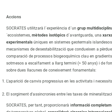
Accions
SOCRATES utilitzarà l´experiència d´un
grup multidisciplin
´ecosistemes,
mètodes isotòpics
d´avantguarda, una
xarxa
experimentals
úniques en sistemes geotermals islandesos i
mecanismes de desestabilització que condueixen a pèrdues d
comparació de processos biogeoquímics clau en gradients 
sotmesos a escalfament a llarg termini (> 50 anys) i de fo
sobre dues llacunes de coneixement fonamentals:
L'aparició de canvis progressius en les activitats i necess
El sorgiment d'assincronies entre les taxes de mineralitzac
SOCRATES, per tant, proporcionarà i
nformació completam