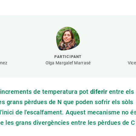
erra
Serveis tècnics
Programa de màsters i doctorat
s
Vine de visitant o sabàtic
Segell de bones pràctiques HRS4R
Un lloc on créixer
Desenvolupament de carrera
Seminaris i activitats internes
PARTICIPANT
T’oferim formació
énez
Olga Margalef Marrasé
Vic
ls increments de temperatura pot
diferir
entre els
 les grans pèrdues de N que poden sofrir els sòls
l'inici de l'escalfament. Aquest mecanisme no é
de les grans divergències entre les pèrdues de C