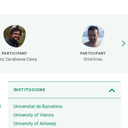
Biodiversitat
Canvi global
Funcionament dels ecosistemes
Observació de la terra
PARTICIPANT
PARTICIPANT
enç Carabassa Closa
Oriol Grau
INSTITUCIONS
s
Universitat de Barcelona
University of Vienna
University of Antwerp