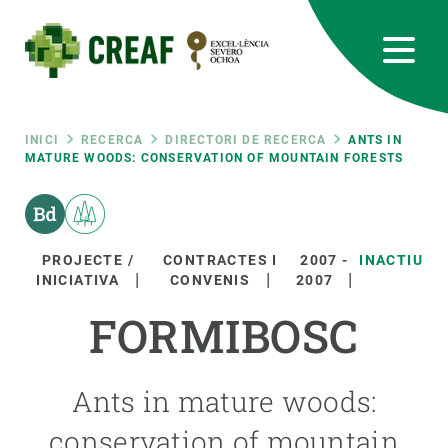
Vés
al
contingut
CREAF
EN
CA
ES
Bluesky
Instagram
Linkedin
Twitter
Youtube
RRSS
Fil
INICI
RECERCA
DIRECTORI DE RECERCA
ANTS IN
MATURE WOODS: CONSERVATION OF MOUNTAIN FORESTS
Featured
INTRANET
d'ariadna
responsive
PROJECTE /
CONTRACTES I
2007
-
INACTIU
INICIATIVA
CONVENIS
2007
Responsive
SOBRE NOSALTRES
FORMIBOSC
menu
RECERCA
Ants in mature woods:
CIÈNCIA EN ACCIÓ
conservation of mountain
UNEIX-TE A NOSALTRES