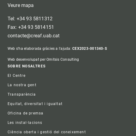
Veure mapa
Tel: +34 93 5811312
Fax: +34 93 5814151
contacte@creaf.uab.cat
Web s'ha elaborada gràcies a l'ajuda:
CEX2023-001340-S
Web desenvolupat per Omitsis Consulting
Footer
SOBRE NOSALTRES
El Centre
La nostra gent
Transparència
Equitat, diversitat i igualtat
Oficina de premsa
Les instal·lacions
Ciència oberta i gestió del coneixement