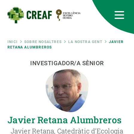
Vés
al
contingut
CREAF
EN
CA
ES
Bluesky
Instagram
Linkedin
Twitter
Youtube
RRSS
Fil
INICI
SOBRE NOSALTRES
LA NOSTRA GENT
JAVIER
RETANA ALUMBREROS
Featured
INTRANET
d'ariadna
INVESTIGADOR/A SÈNIOR
responsive
Responsive
SOBRE NOSALTRES
menu
RECERCA
Javier Retana Alumbreros
CIÈNCIA EN ACCIÓ
Javier Retana, Catedràtic d’Ecologia
UNEIX-TE A NOSALTRES