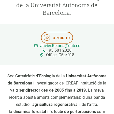
de la Universitat Autònoma de
Barcelona.
PARTICIPA
NOTÍCIES I AGENDA
ORCID ID
Javier.Retana@uab.es
93 581 2028
Office: C5b/018
Soc
Catedràtic d’Ecologia
de la
Universitat Autònoma
de Barcelona
i investigador del CREAF, institució de la
vaig ser
director des de 2005 fins a 2019
. La meva
recerca abasta àmbits complementaris: d'una banda
estudio l'
agricultura regenerativa
i, de l'altra,
la
dinàmica forestal
i l
’efecte de pertorbacions
com