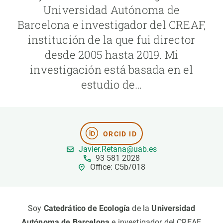
Universidad Autónoma de
Barcelona e investigador del CREAF,
PARTICIPA
institución de la que fui director
NOTICIAS Y AGENDA
desde 2005 hasta 2019. Mi
investigación está basada en el
estudio de…
ORCID ID
Javier.Retana@uab.es
93 581 2028
Office: C5b/018
Soy
Catedrático de Ecología
de la
Universidad
Autónoma de Barcelona
e investigador del CREAF,