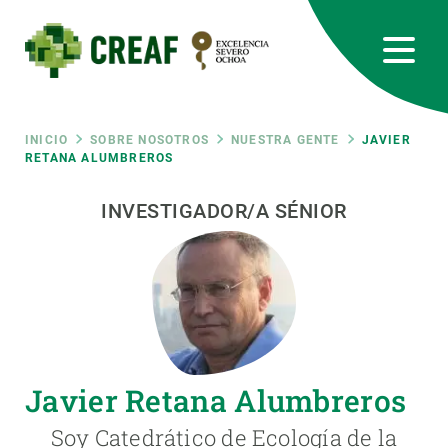
Pasar
al
contenido
principal
CREAF
EN
CA
ES
Bluesky
Instagram
Linkedin
Twitter
Youtube
RRSS
Ruta
INICIO
SOBRE NOSOTROS
NUESTRA GENTE
JAVIER
RETANA ALUMBREROS
Featured
INTRANET
de
INVESTIGADOR/A SÉNIOR
responsive
navegación
Responsive
SOBRE NOSOTROS
menu
INVESTIGACIÓN
Javier Retana Alumbreros
CIENCIA EN ACCIÓN
Soy Catedrático de Ecología de la
ÚNETE A NOSOTROS