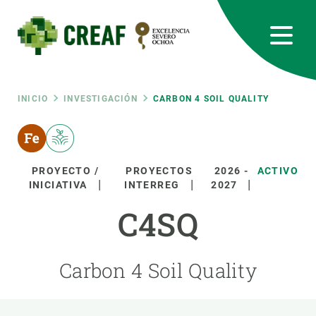
Pasar
al
contenido
principal
CREAF
EN
CA
ES
Bluesky
Instagram
Linkedin
Twitter
Youtube
RRSS
Ruta
INICIO
INVESTIGACIÓN
CARBON 4 SOIL QUALITY
Featured
INTRANET
de
responsive
PROYECTO /
PROYECTOS
2026
-
ACTIVO
navegación
INICIATIVA
INTERREG
2027
Responsive
C4SQ
SOBRE NOSOTROS
menu
INVESTIGACIÓN
Carbon 4 Soil Quality
CIENCIA EN ACCIÓN
ÚNETE A NOSOTROS