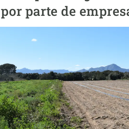
ión de la Tierra
Servicios técnicos
Pide tu 
 por parte de empres
ransversales
Programa
ciones
Visitante
s Actions
Un lugar d
Desarroll
Seminario
Te ofrec