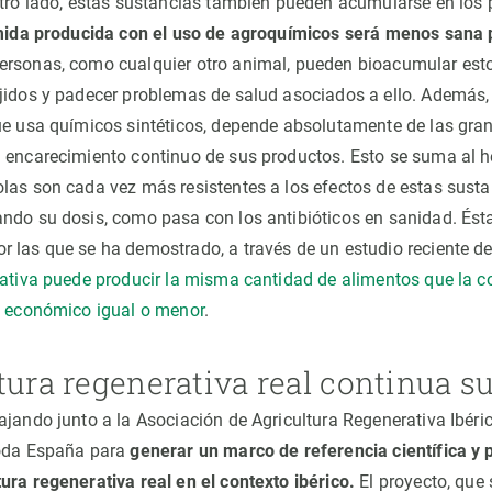
otro lado, estas sustancias también pueden acumularse en los 
mida producida con el uso de agroquímicos será menos sana 
personas, como cualquier otro animal, pueden bioacumular es
jidos y padecer problemas de salud asociados a ello. Además,
ue usa químicos sintéticos, depende absolutamente de las gr
 encarecimiento continuo de sus productos. Esto se suma al h
las son cada vez más resistentes a los efectos de estas sustan
ndo su dosis, como pasa con los antibióticos en sanidad. Ésta
 las que se ha demostrado, a través de un estudio reciente d
rativa puede producir la misma cantidad de alimentos que la co
e económico igual o menor
.
ltura regenerativa real continua 
ajando junto a la Asociación de Agricultura Regenerativa Ibéri
toda España para
generar un marco de referencia científica y p
ura regenerativa real en el contexto ibérico.
El proyecto, que