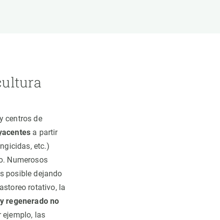
cultura
y centros de
dyacentes
a partir
ngicidas, etc.)
rno. Numerosos
es posible dejando
storeo rotativo, la
 y regenerado no
r ejemplo, las