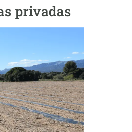
beca ERC
as privadas
 de másteres y doctorado
 o sabático
onde crecer
o de carrera
s y actividades internas
emos formación