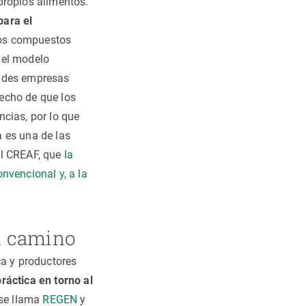
propios alimentos.
para el
tos compuestos
 el modelo
andes empresas
echo de que los
cias, por lo que
 es una de las
el CREAF, que
la
nvencional y, a la
su camino
ca y productores
ráctica en torno al
 se llama
REGEN
y