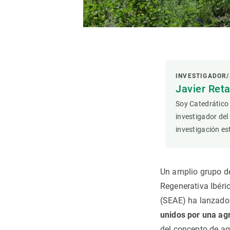
Observación de la Tierra
INVESTIGADOR/
Javier Ret
Soy Catedrático
investigador del
investigación es
Un amplio grupo de
Regenerativa Ibéri
(SEAE) ha lanzado
unidos por una agr
del concepto de ag