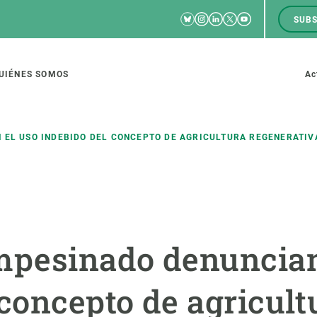
Bluesky
Instagram
Linkedin
Twitter
Youtube
SUBS
RRSS
M
to
UIÉNES SOMOS
Ac
tion
 EL USO INDEBIDO DEL CONCEPTO DE AGRICULTURA REGENERATIV
IGACIÓN
CIENCIA EN ACCIÓN
ÚNETE A 
io de investigación
Impacto
Bolsa de t
mpesinado denuncian
sidad
Soluciones
Estrategi
global
Innovación
Oportunid
 concepto de agricult
amento de ecosistemas
Política y gestión
Pide tu 