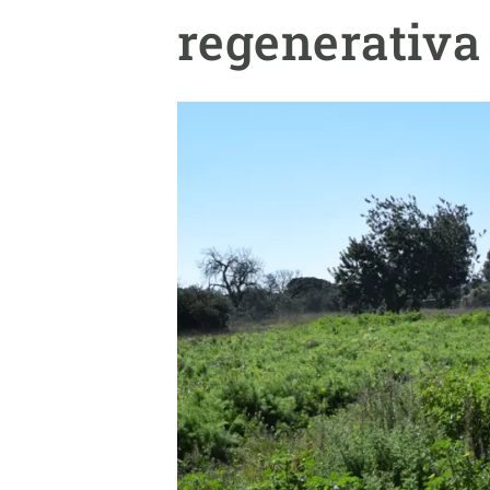
Marca y logotipos
Observac
regenerativa
Instalaciones
Temas t
Equidad, Diversidad e Inclusión (EDI)
Publica
Oficina de prensa
Synthesi
Ciencia abierta y gestión del conocimiento
Documentación
NOTICIAS Y AGENDA
Agenda
Eventos anteriores
Actualidad
Noticias
Biodiversidad
Cambio global
Funcionamiento de los ecosistemas