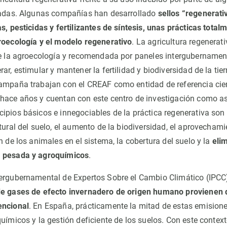
ivadas. Algunas compañías han desarrollado
sellos “regenerat
s, pesticidas y fertilizantes de síntesis, unas prácticas total
roecología y el modelo regenerativo
. La agricultura regenera
de la agroecología y recomendada por paneles intergubernamen
ar, estimular y mantener la fertilidad y biodiversidad de la tie
ampaña trabajan con el CREAF como entidad de referencia cien
hace años y cuentan con este centro de investigación como as
ipios básicos e innegociables de la práctica regenerativa son
tural del suelo, el aumento de la biodiversidad, el aprovecham
n de los animales en el sistema, la cobertura del suelo y la
elim
 pesada y agroquímicos
.
ergubernamental de Expertos Sobre el Cambio Climático (IPCC
de gases de efecto invernadero de origen humano provienen de
encional
. En España, prácticamente la mitad de estas emision
uímicos y la gestión deficiente de los suelos. Con este context