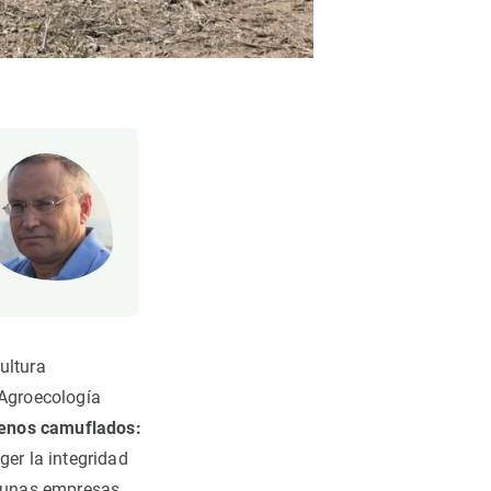
ultura
 Agroecología
nenos camuflados:
eger la integridad
lgunas empresas