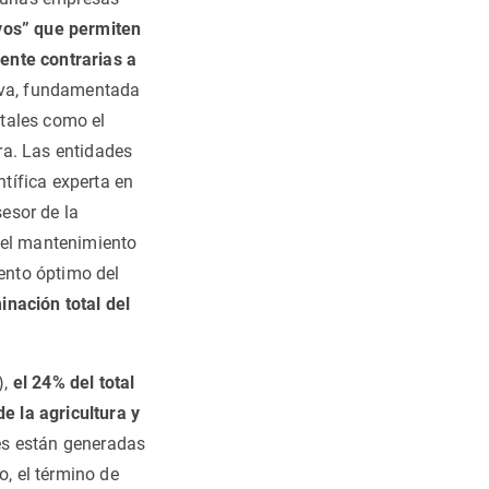
ivos” que permiten
mente contrarias a
tiva, fundamentada
tales como el
rra. Las entidades
tífica experta en
esor de la
 el mantenimiento
iento óptimo del
inación total del
),
el 24% del total
 la agricultura y
es están generadas
o, el término de