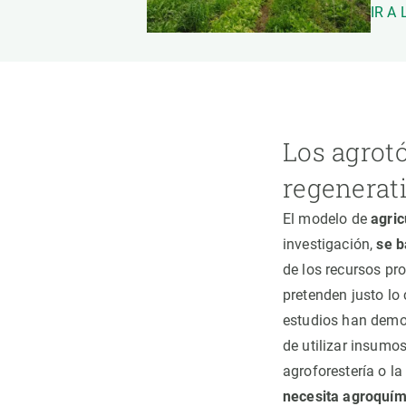
IR A
Los agrotó
regenerat
El modelo de
agric
investigación,
se b
de los recursos pr
pretenden justo lo
estudios han demos
de utilizar insumos
agroforestería o la
necesita agroquím