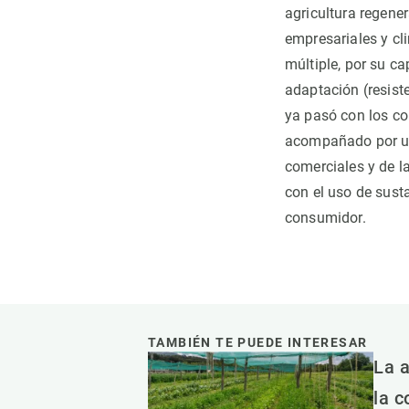
agricultura regene
empresariales y cli
múltiple, por su c
adaptación (resist
ya pasó con los con
acompañado por 
comerciales y de l
con el uso de sust
consumidor.
TAMBIÉN TE PUEDE INTERESAR
La a
la c