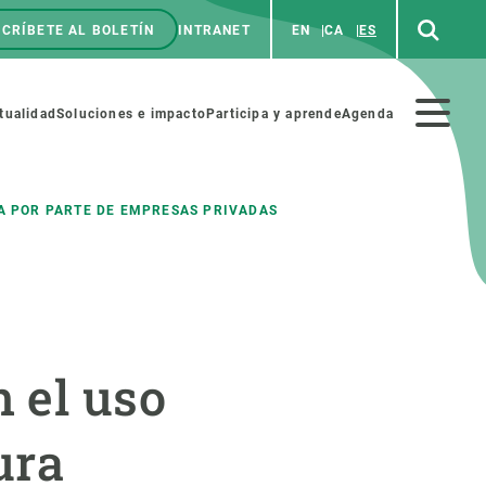
CRÍBETE AL BOLETÍN
INTRANET
EN
CA
ES
enú
p
Menú
tualidad
Soluciones e impacto
Participa y aprende
Agenda
secundario
A POR PARTE DE EMPRESAS PRIVADAS
NOSOTROS
PARTICIPA
rabajo
Cienca y arte
 el uso
a de Recursos Humanos
Haz ciencia con nosotros
ades académicas
Materiales educativos
ura
MSCA-PF
COLABORA