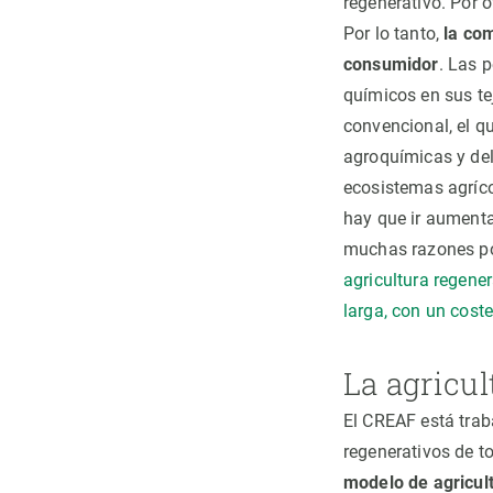
regenerativo. Por 
Por lo tanto,
la co
consumidor
. Las 
químicos en sus te
convencional, el q
agroquímicas y del
ecosistemas agríco
hay que ir aumenta
muchas razones por
agricultura regene
larga, con un cost
La agricu
El CREAF está trab
regenerativos de 
modelo de agricult