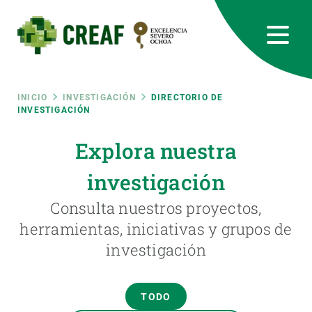
Pasar
al
contenido
principal
CREAF
EN
CA
ES
Bluesky
Instagram
Linkedin
Twitter
Youtube
RRSS
Ruta
INICIO
INVESTIGACIÓN
DIRECTORIO DE
INVESTIGACIÓN
Featured
INTRANET
de
Explora nuestra
responsive
investigación
navegación
Responsive
Consulta nuestros proyectos,
SOBRE NOSOTROS
herramientas, iniciativas y grupos de
menu
investigación
INVESTIGACIÓN
CIENCIA EN ACCIÓN
TODO
ÚNETE A NOSOTROS