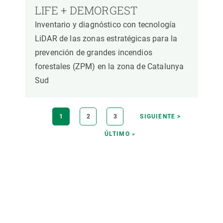
LIFE + DEMORGEST
Inventario y diagnóstico con tecnología
LiDAR de las zonas estratégicas para la
prevención de grandes incendios
forestales (ZPM) en la zona de Catalunya
Sud
Paginación
PÁGINA
1
PÁGINA
2
PÁGINA
3
SIGUIENTE
SIGUIENTE >
ACTUAL
PÁGINA
ÚLTIMA
ÚLTIMO »
PÁGINA