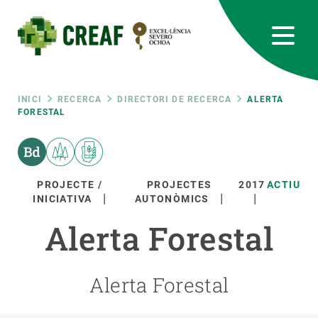
Vés
al
contingut
CREAF
EN
CA
ES
Bluesky
Instagram
Linkedin
Twitter
Youtube
RRSS
Fil
INICI
RECERCA
DIRECTORI DE RECERCA
ALERTA
FORESTAL
Featured
INTRANET
d'ariadna
responsive
PROJECTE /
PROJECTES
2017
ACTIU
INICIATIVA
AUTONÒMICS
Responsive
SOBRE NOSALTRES
Alerta Forestal
menu
RECERCA
Alerta Forestal
CIÈNCIA EN ACCIÓ
UNEIX-TE A NOSALTRES