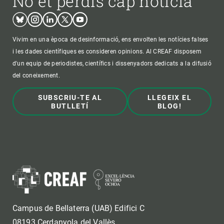
No et perdis cap notícia
Bluesky
Instagram
Linkedin
Twitter
Youtube
Vivim en una època de desinformació, ens envolten les notícies falses
i les dades científiques es consideren opinions. Al CREAF disposem
d'un equip de periodistes, científics i dissenyadors dedicats a la difusió
del coneixement.
SUBSCRIU-TE AL
LLEGEIX EL
BUTLLETÍ
BLOG!
Campus de Bellaterra (UAB) Edifici C
08193 Cerdanyola del Vallès