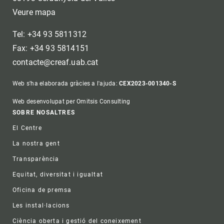
Veure mapa
Tel: +34 93 5811312
Fax: +34 93 5814151
contacte@creaf.uab.cat
Web s'ha elaborada gràcies a l'ajuda:
CEX2023-001340-S
Web desenvolupat per Omitsis Consulting
Footer
SOBRE NOSALTRES
El Centre
La nostra gent
Transparència
Equitat, diversitat i igualtat
Oficina de premsa
Les instal·lacions
Ciència oberta i gestió del coneixement