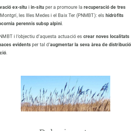
vació ex-situ
i
in-situ
per a promoure la
recuperació de tres
Montgrí, les Illes Medes i el Baix Ter (PNMBT): els
hidròfits
ocornia perennis subsp alpini
.
PNMBT i l’objectiu d’aquesta actuació es
crear noves localitats
aces evidents
per tal d’
augmentar la seva àrea de distribuci
ció
.