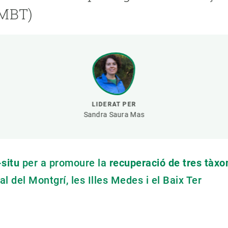
erra
Serveis tècnics
Programa de màsters i doctorat
NMBT)
s
Vine de visitant o sabàtic
Segell de bones pràctiques HRS4R
Un lloc on créixer
Desenvolupament de carrera
Seminaris i activitats internes
T’oferim formació
LIDERAT PER
Sandra Saura Mas
-situ
per a promoure la
recuperació de tres tàxo
l del Montgrí, les Illes Medes i el Baix Ter