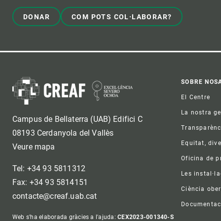
DONAR
COM POTS COL·LABORAR?
Foo
SOBRE NOS
El Centre
La nostra g
Campus de Bellaterra (UAB) Edifici C
Transparènc
08193 Cerdanyola del Vallès
Equitat, dive
Veure mapa
Oficina de 
Tel: +34 93 5811312
Les instal·l
Fax: +34 93 5814151
Ciència ober
contacte@creaf.uab.cat
Documentac
Web s'ha elaborada gràcies a l'ajuda:
CEX2023-001340-S