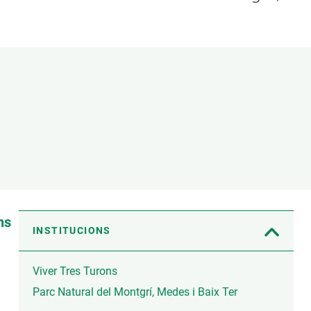
Biodiversitat
Canvi global
Funcionament dels ecosistemes
Observació de la terra
ns
INSTITUCIONS
Viver Tres Turons
Parc Natural del Montgrí, Medes i Baix Ter