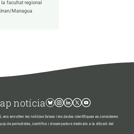
a la facultat regional
la-Unan/Managua
cap notícia
Bluesky
Instagram
Linkedin
Twitter
Youtube
ens envolten les notícies falses i les dades científiques es consideren
p de periodistes, científics i dissenyadors dedicats a la difusió del