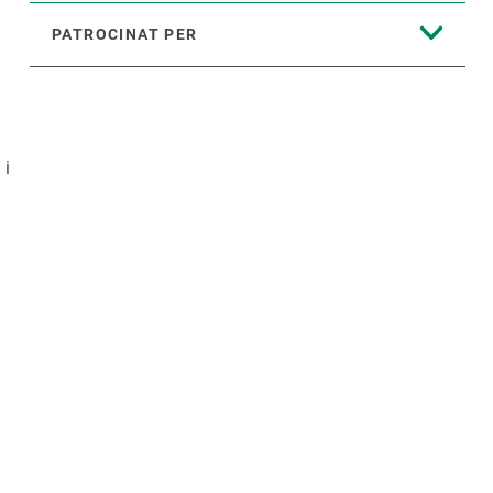
PATROCINAT PER
ó
i