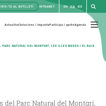
CRIU-TE AL BUTLLETÍ
INTRANET
EN
CA
ES
enú
p
Menú
Actualitat
Solucions i impacte
Participa i aprèn
Agenda
secundario
 PARC NATURAL DEL MONTGRÍ, LES ILLES MEDES I EL BAIX
PARTICIPA
NOTÍCIES I AGENDA
iència i art
Agenda
es ciència amb nosaltres
Esdeveniments anteriors
aterials educatius
Actualitat
COL·LABORA
Notícies
s del Parc Natural del Montgrí,