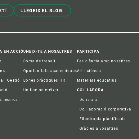
ETÍ
LLEGEIX EL BLOG!
A EN ACCIÓ
UNEIX-TE A NOSALTRES
PARTICIPA
e
Borsa de treball
Fes ciència amb nosaltres
ons
Oportunitats acadèmiques
Art i ciència
ca i Gestió
Bones pràctiques HR
Materials educatius
ació
Un lloc on créixer
COL·LABORA
s tècnics
Dona ara
Col·laboració corporativa
Filantropia planificada
Gràcies a vosaltres