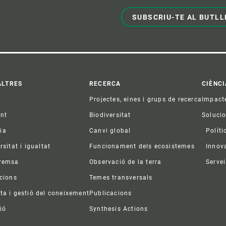
SUBSCRIU-TE AL BUTLL
ter
ALTRES
RECERCA
CIÈNCI
Projectes, eines i grups de recerca
Impact
ent
Biodiversitat
Soluci
ia
Canvi global
Políti
rsitat i igualtat
Funcionament dels ecosistemes
Innov
premsa
Observació de la terra
Servei
acions
Temes transversals
ta i gestió del coneixement
Publicacions
ió
Synthesis Actions