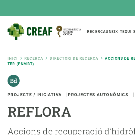
Vés
al
contingut
Main
RECERCA
UNEIX-TE
QUI 
CREAF
naviga
Fil
INICI
RECERCA
DIRECTORI DE RECERCA
ACCIONS DE R
TER (PNMBT)
Featured
d'ariadna
INTRANET
Responsive
SOBRE NOSALTRES
RECERCA
responsive
PROJECTE / INICIATIVA
PROJECTES AUTONÒMICS
El Centre
Directori de recerc
REFLORA
menu
Organització institucional
Biodiversitat
Transparència
Canvi global
La nostra gent
Funcionament dels
Accions de recuperació d’hidròfi