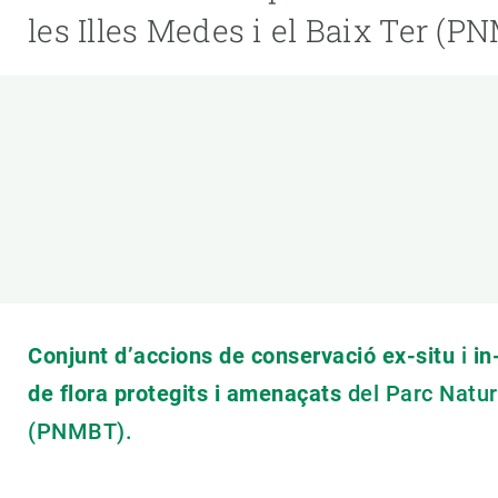
Marca i logotips
Observació de la t
les Illes Medes i el Baix Ter (P
Infraestructures
Temes transversal
Equitat, Diversitat i Inclusió (EDI)
Publicacions
Oficina de premsa
Synthesis Actions
Ciència oberta i gestió del coneixement
Documentació
Conjunt d’accions de conservació ex-situ
i
in
de flora protegits i amenaçats
del Parc Natura
(PNMBT).