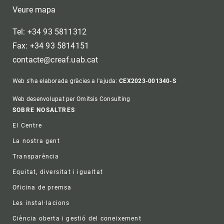
Veure mapa
Tel: +34 93 5811312
Fax: +34 93 5814151
contacte@creaf.uab.cat
Web s'ha elaborada gràcies a l'ajuda:
CEX2023-001340-S
Web desenvolupat per Omitsis Consulting
Footer
SOBRE NOSALTRES
El Centre
La nostra gent
Transparència
Equitat, diversitat i igualtat
Oficina de premsa
Les instal·lacions
Ciència oberta i gestió del coneixement