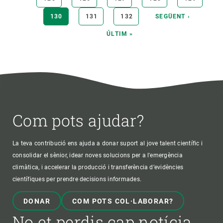
PÀGINA
130
PÀGINA
131
PÀGINA
132
PÀGINA
SEGÜENT ›
ACTUAL
SEGÜENT
ÚLTIMA
ÚLTIM »
PÀGINA
Com pots ajudar?
La teva contribució ens ajuda a donar suport al jove talent científic i
consolidar el sènior, idear noves solucions per a l'emergència
climàtica, i accelerar la producció i transferència d’evidències
científiques per prendre decisions informades.
DONAR
COM POTS COL·LABORAR?
No et perdis cap notícia