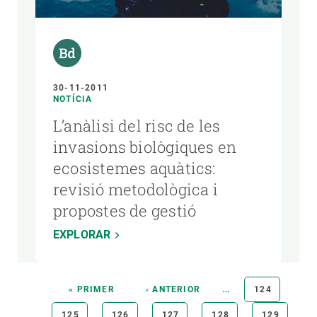
30-11-2011
NOTÍCIA
L’anàlisi del risc de les
invasions biològiques en
ecosistemes aquàtics:
revisió metodològica i
propostes de gestió
EXPLORAR
Paginació
…
PRIMERA
« PRIMER
PÀGINA
‹ ANTERIOR
PÀGINA
124
PÀGINA
ANTERIOR
PÀGINA
125
PÀGINA
126
PÀGINA
127
PÀGINA
128
PÀGINA
129