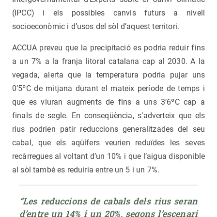
(IPCC) i els possibles canvis futurs a nivell
socioeconòmic i d’usos del sòl d’aquest territori.
ACCUA preveu que la precipitació es podria reduir fins
a un 7% a la franja litoral catalana cap al 2030. A la
vegada, alerta que la temperatura podria pujar uns
0’5ºC de mitjana durant el mateix període de temps i
que es viuran augments de fins a uns 3’6ºC cap a
finals de segle. En conseqüència, s’adverteix que els
rius podrien patir reduccions generalitzades del seu
cabal, que els aqüífers veurien reduïdes les seves
recàrregues al voltant d’un 10% i que l’aigua disponible
al sòl també es reduiria entre un 5 i un 7%.
“Les reduccions de cabals dels rius seran 
d’entre un 14% i un 20%, segons l’escenari 