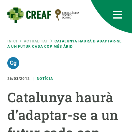
Vés
al
contingut
CREAF
EN
CA
ES
Bluesky
Instagram
Linkedin
Twitter
Youtube
RRSS
Fil
INICI
ACTUALITAT
CATALUNYA HAURÀ D’ADAPTAR-SE
A UN FUTUR CADA COP MÉS ÀRID
Featured
INTRANET
d'ariadna
responsive
26/03/2012
NOTÍCIA
Responsive
SOBRE NOSALTRES
Catalunya haurà
menu
RECERCA
d’adaptar-se a un
CIÈNCIA EN ACCIÓ
UNEIX-TE A NOSALTRES