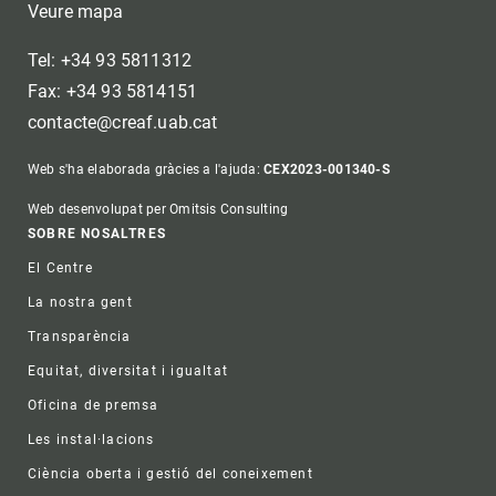
Veure mapa
Tel: +34 93 5811312
Fax: +34 93 5814151
contacte@creaf.uab.cat
Web s'ha elaborada gràcies a l'ajuda:
CEX2023-001340-S
Web desenvolupat per Omitsis Consulting
Footer
SOBRE NOSALTRES
El Centre
La nostra gent
Transparència
Equitat, diversitat i igualtat
Oficina de premsa
Les instal·lacions
Ciència oberta i gestió del coneixement