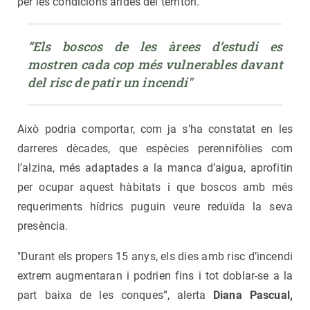
per les condicions àrides del territori.
“Els boscos de les àrees d’estudi es 
mostren cada cop més vulnerables davant 
del risc de patir un incendi"
Això podria comportar, com ja s’ha constatat en les
darreres dècades, que espècies perennifòlies com
l’alzina, més adaptades a la manca d’aigua, aprofitin
per ocupar aquest hàbitats i que boscos amb més
requeriments hídrics puguin veure reduïda la seva
presència.
"Durant els propers 15 anys, els dies amb risc d’incendi
extrem augmentaran i podrien fins i tot doblar-se a la
part baixa de les conques”, alerta
Diana Pascual,