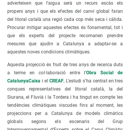
adverteixen que l’aigua serà un recurs escàs els
propers anys i que els efectes del canvi global faran
del litoral català una regió cada cop més seca i càlida.
Procurar mitigar aquestes efectes és fonamental, tot i
que els experts del projecte recomanen prendre
mesures que ajudin a Catalunya a adaptar-se a
aquestes noves condicions climàtiques.
Aquesta projecció és fruit de tres anys de recerca duts
a terme en col·laboració entre l’
Obra Social de
CatalunyaCaixa
i el
CREAF
.
L’estudi s’ha centrat en tres
conques representatives del litoral català, la del
Siurana, el Fluvià i la Tordera i ha tingut en compte les
tendències climàtiques viscudes fins al moment, les
projeccions per a Catalunya de models climàtics
globals segons els escenaris del Grup
Intergovernamental d’Experts sobre el Canvi Climàtic