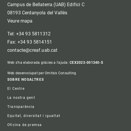
Campus de Bellaterra (UAB) Edifici C
08193 Cerdanyola del Vallès
Veure mapa
Tel: +34 93 5811312
Fax: +34 93 5814151
contacte@creaf.uab.cat
Web s'ha elaborada gràcies a l'ajuda:
CEX2023-001340-S
Web desenvolupat per Omitsis Consulting
Footer
SOBRE NOSALTRES
El Centre
La nostra gent
Transparència
Equitat, diversitat i igualtat
Oficina de premsa