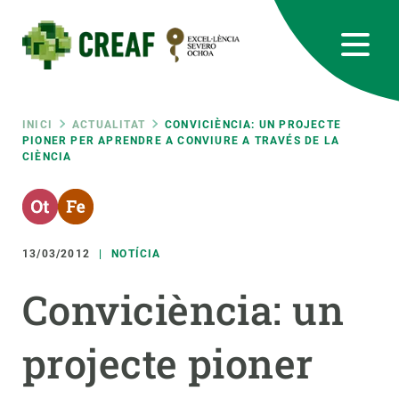
Vés
al
contingut
CREAF
EN
CA
ES
Bluesky
Instagram
Linkedin
Twitter
Youtube
RRSS
Fil
INICI
ACTUALITAT
CONVICIÈNCIA: UN PROJECTE
PIONER PER APRENDRE A CONVIURE A TRAVÉS DE LA
CIÈNCIA
Featured
INTRANET
d'ariadna
responsive
13/03/2012
NOTÍCIA
Responsive
SOBRE NOSALTRES
Conviciència: un
menu
RECERCA
projecte pioner
CIÈNCIA EN ACCIÓ
UNEIX-TE A NOSALTRES