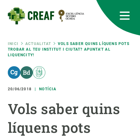
Vés
al
contingut
CREAF
EN
CA
ES
Bluesky
Instagram
Linkedin
Twitter
Youtube
RRSS
Fil
INICI
ACTUALITAT
VOLS SABER QUINS LÍQUENS POTS
TROBAR AL TEU INSTITUT I CIUTAT? APUNTA'T AL
LIQUENCITY!
Featured
INTRANET
d'ariadna
responsive
20/06/2018
NOTÍCIA
Responsive
SOBRE NOSALTRES
Vols saber quins
menu
RECERCA
líquens pots
CIÈNCIA EN ACCIÓ
UNEIX-TE A NOSALTRES