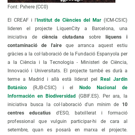
Font: Pxhere (CC0)
El CREAF i l'
Institut de Ciències del Mar
(ICM-CSIC)
lideren el projecte LiquenCity a Barcelona, una
iniciativa de
ciència ciutadana
sobre
líquens i
contaminació de l'aire
que arranca aquest estiu
gràcies a la col·laboració de la Fundació Espanyola per
a la Ciència i la Tecnologia - Ministeri de Ciència,
Innovació i Universitats. El projecte també es durà a
terme a Madrid i allà està liderat pel
Real Jardín
Botánico
(RJB-CSIC) i el
Nodo Nacional de
Información en Biodiversidad
(GBIF.ES). Per ara, la
iniciativa busca la col·laboració d'un mínim de
10
centres educatius
d'ESO, batxillerat i formació
professional que vulguin participar-hi de cara al
setembre, quan es posarà en marxa el projecte.