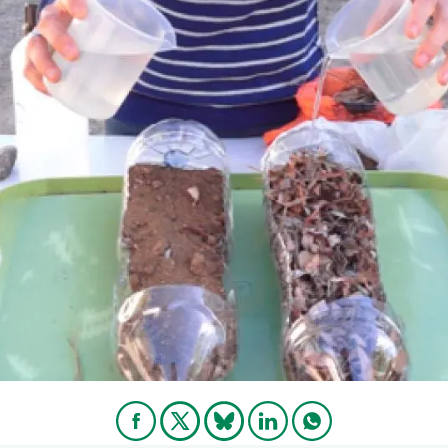
erra
Serveis tècnics
Programa de màsters i doctorat
s
Vine de visitant o sabàtic
Segell de bones pràctiques HRS4R
Un lloc on créixer
Desenvolupament de carrera
Seminaris i activitats internes
T’oferim formació