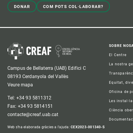
DONAR
COM POTS COL·LABORAR?
Foo
SOBRE NOS
El Centre
La nostra g
Campus de Bellaterra (UAB) Edifici C
Transparènc
08193 Cerdanyola del Vallès
Equitat, dive
Veure mapa
Oficina de 
Tel: +34 93 5811312
Les instal·l
Fax: +34 93 5814151
Ciència ober
contacte@creaf.uab.cat
Documentac
Web s'ha elaborada gràcies a l'ajuda:
CEX2023-001340-S