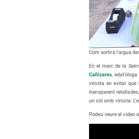
Com sortirà l'aigua de
En el marc de la
Setm
Cañizares
, edafòloga
virosta en evitar que
transparent retallades
un sòl amb virosta. L'e
Podeu veure el vídeo 