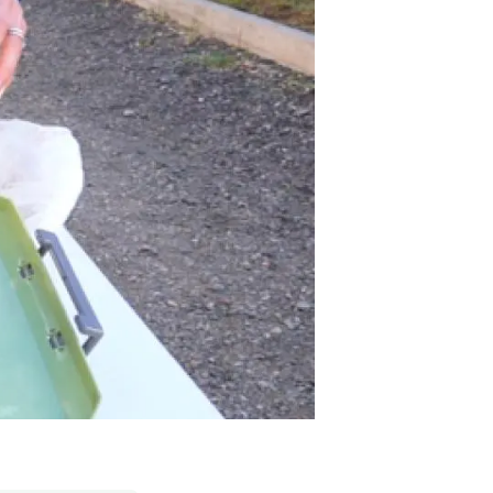
Biodiversitat
Canvi global
Funcionament dels ecosistemes
Observació de la terra