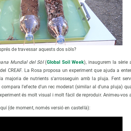
sprés de travessar aquests dos sòls?
ana Mundial del Sòl
(
Global Soil Week
), inaugurem la sèri
 del CREAF. La Rosa proposa un experiment que ajuda a enten
 la majoria de nutrients s'arrosseguin amb la pluja. Fent serv
, compara l'efecte d'un rec moderat (similar al d'una pluja) qu
xperiment és molt visual i molt fàcil de reproduir. Animeu-vos a
aquí (de moment, només versió en castellà):