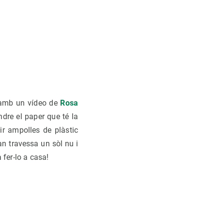
e amb un vídeo de
Rosa
dre el paper que té la
ir ampolles de plàstic
an travessa un sòl nu i
 fer-lo a casa!