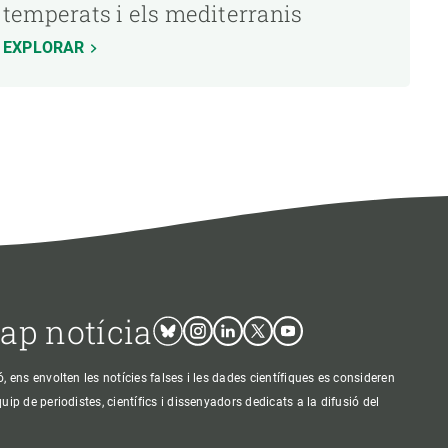
temperats i els mediterranis
EXPLORAR
cap notícia
Bluesky
Instagram
Linkedin
Twitter
Youtube
ens envolten les notícies falses i les dades científiques es consideren
p de periodistes, científics i dissenyadors dedicats a la difusió del