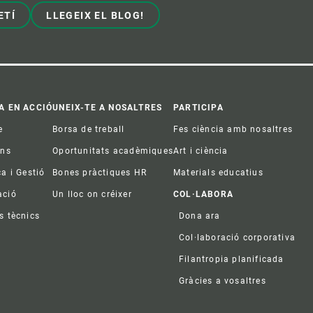
ETÍ
LLEGEIX EL BLOG!
A EN ACCIÓ
UNEIX-TE A NOSALTRES
PARTICIPA
e
Borsa de treball
Fes ciència amb nosaltres
ons
Oportunitats acadèmiques
Art i ciència
ca i Gestió
Bones pràctiques HR
Materials educatius
ació
Un lloc on créixer
COL·LABORA
s tècnics
Dona ara
Col·laboració corporativa
Filantropia planificada
Gràcies a vosaltres