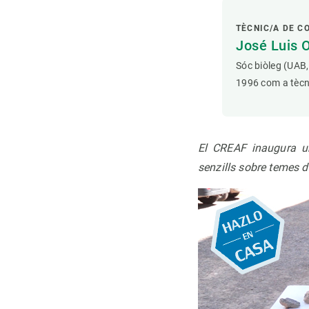
TÈCNIC/A DE C
José Luis 
Sóc biòleg (UAB,
1996 com a tècni
El CREAF inaugura un
senzills sobre temes d