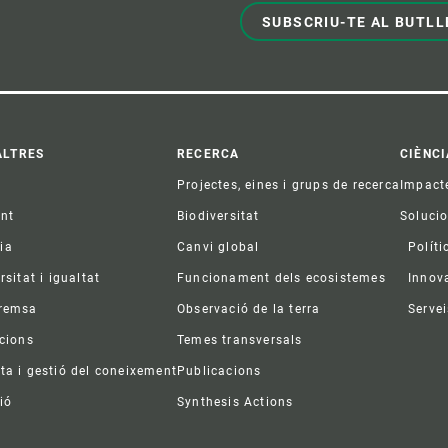
SUBSCRIU-TE AL BUTLL
ter
ALTRES
RECERCA
CIÈNCI
Projectes, eines i grups de recerca
Impact
ent
Biodiversitat
Soluci
ia
Canvi global
Políti
rsitat i igualtat
Funcionament dels ecosistemes
Innov
premsa
Observació de la terra
Servei
acions
Temes transversals
ta i gestió del coneixement
Publicacions
ió
Synthesis Actions