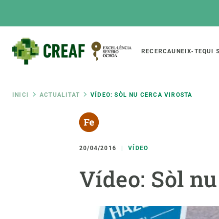
Vés
al
contingut
Main
RECERCA
UNEIX-TE
QUI 
CREAF
naviga
Fil
INICI
ACTUALITAT
VÍDEO: SÒL NU CERCA VIROSTA
Featured
d'ariadna
INTRANET
Responsive
SOBRE NOSALTRES
RECERCA
responsive
20/04/2016
VÍDEO
El Centre
Directori de recerc
Vídeo: Sòl nu
menu
Organització institucional
Biodiversitat
Transparència
Canvi global
La nostra gent
Funcionament dels