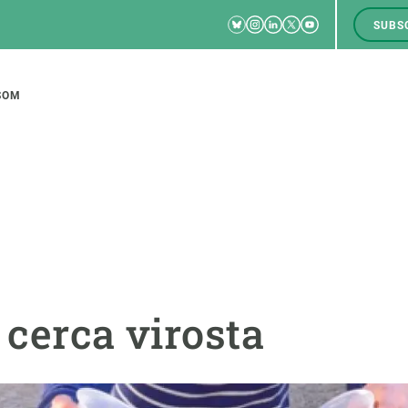
Bluesky
Instagram
Linkedin
Twitter
Youtube
SUBS
RRSS
M
to
SOM
tion
CIÈNCIA EN ACCIÓ
UNEIX-TE A NOSALTRES
a
Impacte
Borsa de treball
C
 cerca virosta
Solucions
Oportunitats acadèmiques
F
Innovació
Demana la teva MSCA-PF
M
 ecosistemes
Política i gestió
Demana la teva beca ERC