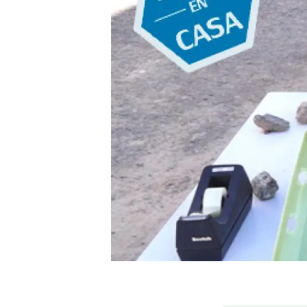
Marca i logotips
Observació de la t
Infraestructures
Temes transversal
Equitat, Diversitat i Inclusió (EDI)
Publicacions
Oficina de premsa
Synthesis Actions
Ciència oberta i gestió del coneixement
Documentació