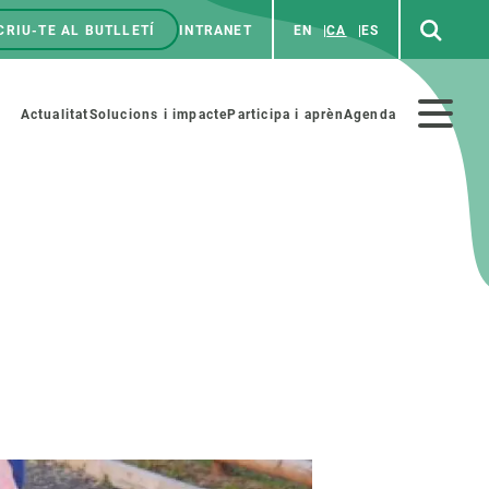
CRIU-TE AL BUTLLETÍ
INTRANET
EN
CA
ES
enú
p
Menú
Actualitat
Solucions i impacte
Participa i aprèn
Agenda
secundario
PARTICIPA
NOTÍCIES I AGENDA
iència i art
Agenda
es ciència amb nosaltres
Esdeveniments anteriors
aterials educatius
Actualitat
COL·LABORA
Notícies