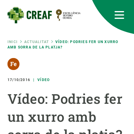
Vés
al
contingut
CREAF
EN
CA
ES
Bluesky
Instagram
Linkedin
Twitter
Youtube
RRSS
Fil
INICI
ACTUALITAT
VÍDEO: PODRIES FER UN XURRO
AMB SORRA DE LA PLATJA?
Featured
INTRANET
d'ariadna
responsive
17/10/2016
VÍDEO
Responsive
SOBRE NOSALTRES
Vídeo: Podries fer
menu
RECERCA
un xurro amb
CIÈNCIA EN ACCIÓ
UNEIX-TE A NOSALTRES