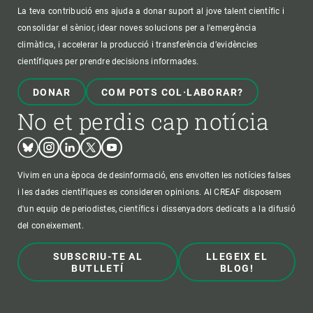
La teva contribució ens ajuda a donar suport al jove talent científic i
consolidar el sènior, idear noves solucions per a l'emergència
climàtica, i accelerar la producció i transferència d’evidències
científiques per prendre decisions informades.
DONAR
COM POTS COL·LABORAR?
No et perdis cap notícia
Bluesky
Instagram
Linkedin
Twitter
Youtube
Vivim en una època de desinformació, ens envolten les notícies falses
i les dades científiques es consideren opinions. Al CREAF disposem
d'un equip de periodistes, científics i dissenyadors dedicats a la difusió
del coneixement.
SUBSCRIU-TE AL
LLEGEIX EL
BUTLLETÍ
BLOG!