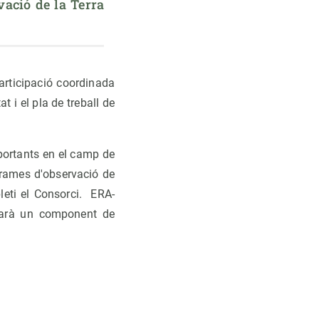
ció de la Terra 
participació coordinada
t i el pla de treball de
portants en el camp de
ogrames d'observació de
leti el Consorci. ERA-
narà un component de