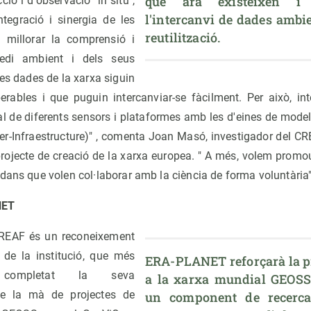
que ara existeixen i q
ció i d'observació "in situ",
l'intercanvi de dades ambie
ntegració i sinergia de les
reutilització.
 millorar la comprensió i
edi ambient i dels seus
es dades de la xarxa siguin
operables i que puguin intercanviar-se fàcilment. Per això, i
l de diferents sensors i plataformes amb les d'eines de modela
r-Infraestructure)" , comenta Joan Masó, investigador del C
projecte de creació de la xarxa europea. " A més, volem promou
dans que volen col·laborar amb la ciència de forma voluntària"
NET
CREAF és un reconeixement
a de la institució, que més
ERA-PLANET reforçarà la pr
completat la seva
a la xarxa mundial GEOSS 
 de la mà de projectes de
un component de recerca 