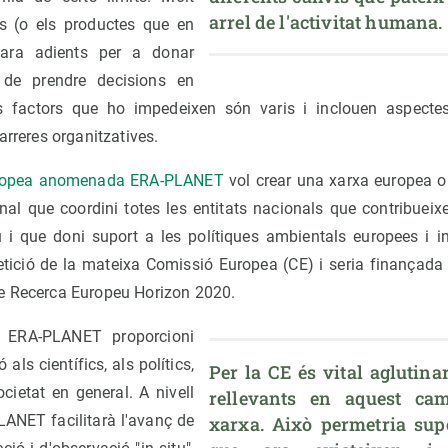
arrel de l'activitat humana.
s (o els productes que en
ara adients per a donar
de prendre decisions en
s factors que ho impedeixen són varis i inclouen aspectes 
arreres organitzatives.
europea anomenada ERA-PLANET
vol crear una xarxa europea o
al que coordini totes les entitats nacionals que contribueixe
u i que doni suport a les polítiques ambientals europees i i
tició de la mateixa Comissió Europea (CE) i seria finançad
e Recerca Europeu Horizon 2020.
e ERA-PLANET proporcioni
als científics, als polítics,
Per la CE és vital aglutina
cietat en general. A nivell
rellevants en aquest ca
LANET facilitarà l'avanç de
xarxa. Això permetria supe