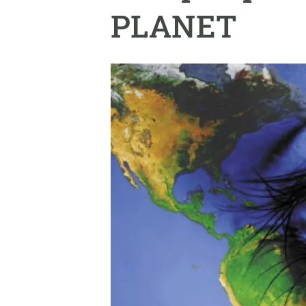
Marca i logotips
Observació de la t
PLANET
Infraestructures
Temes transversal
Equitat, Diversitat i Inclusió (EDI)
Publicacions
Oficina de premsa
Synthesis Actions
Ciència oberta i gestió del coneixement
Documentació