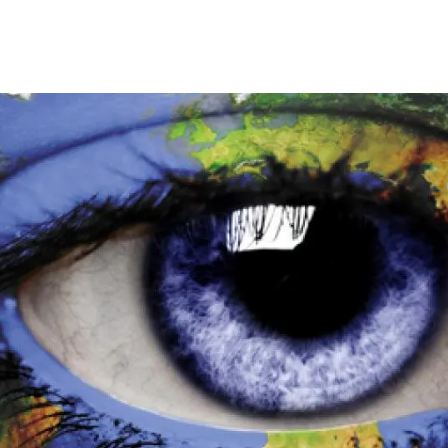
erra
Serveis tècnics
Programa de màsters i doctorat
s
Vine de visitant o sabàtic
Segell de bones pràctiques HRS4R
Un lloc on créixer
Desenvolupament de carrera
Seminaris i activitats internes
T’oferim formació