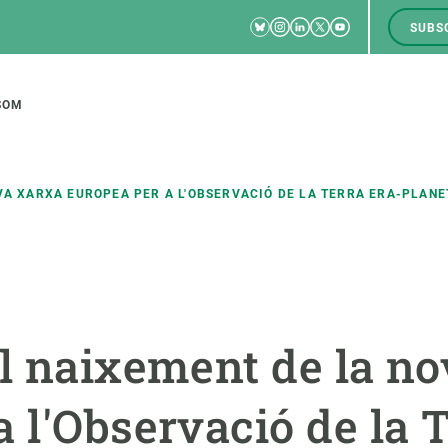
Bluesky
Instagram
Linkedin
Twitter
Youtube
SUBS
RRSS
M
to
SOM
tion
VA XARXA EUROPEA PER A L'OBSERVACIÓ DE LA TERRA ERA-PLANE
CIÈNCIA EN ACCIÓ
UNEIX-TE A NOSALTRES
a
Impacte
Borsa de treball
C
el naixement de la n
Solucions
Oportunitats acadèmiques
F
Innovació
Demana la teva MSCA-PF
M
a l'Observació de la 
 ecosistemes
Política i gestió
Demana la teva beca ERC