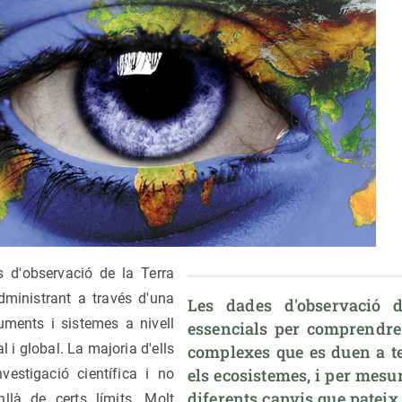
s d'observació de la Terra
administrant a través d'una
Les dades d'observació d
ruments i sistemes a nivell
essencials per comprendre 
l i global. La majoria d'ells
complexes que es duen a te
els ecosistemes, i per mesura
nvestigació científica i no
diferents canvis que pateix 
nllà de certs límits. Molt