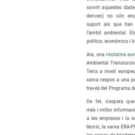
sovint aquestes dade
deriven) no són enc
suport als que han 
l'àmbit ambiental. El
polítics, econòmics i b
Ara, una
iniciativa 
Ambiental Transnacion
Terra a nivell europe
xarxa respon a una pe
través del Programa d
De fet, s'espera qu
més i millor informació 
a les empreses i la so
tècnic, la xarxa ERA-P