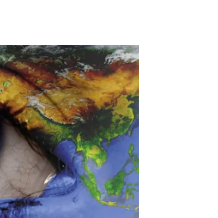
Biodiversitat
Canvi global
Funcionament dels ecosistemes
Observació de la terra