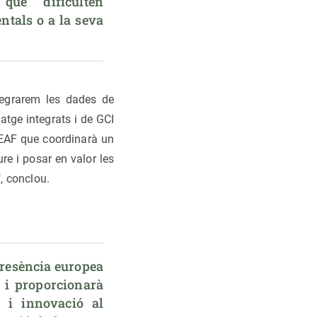
ue dificulten 
ntals o a la seva 
ntegrarem les dades de
tge integrats i de GCI
REAF que coordinarà un
re i posar en valor les
, conclou.
esència europea 
i proporcionarà 
i innovació al 