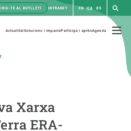
CRIU-TE AL BUTLLETÍ
INTRANET
EN
CA
ES
enú
p
Menú
Actualitat
Solucions i impacte
Participa i aprèn
Agenda
secundario
T
PARTICIPA
NOTÍCIES I AGENDA
iència i art
Agenda
ova Xarxa
es ciència amb nosaltres
Esdeveniments anteriors
aterials educatius
Actualitat
Terra ERA-
COL·LABORA
Notícies