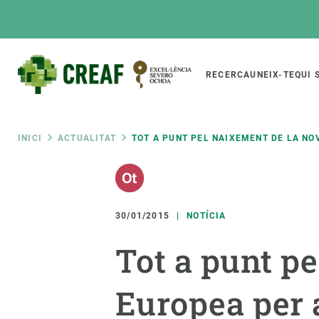
Vés
al
contingut
Main
RECERCA
UNEIX-TE
QUI 
CREAF
naviga
Fil
INICI
ACTUALITAT
TOT A PUNT PEL NAIXEMENT DE LA NO
Featured
d'ariadna
INTRANET
Responsive
SOBRE NOSALTRES
RECERCA
responsive
30/01/2015
NOTÍCIA
El Centre
Directori de recerc
Tot a punt p
menu
Organització institucional
Biodiversitat
Transparència
Canvi global
Europea per 
La nostra gent
Funcionament dels