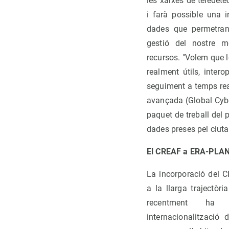
les xarxes de teledetec
i farà possible una i
dades que permetran
gestió del nostre m
recursos. "Volem que l
realment útils, inter
seguiment a temps rea
avançada (Global Cybe
paquet de treball del 
dades preses pel ciuta
El CREAF a ERA-PLA
La incorporació del 
a la llarga trajectòri
recentment ha 
internacionalització