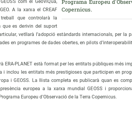
Programa Europeu d'Observa
de GEOSS com el GeoViQua,
Copernicus.
nGEO. A la xarxa el CREAF
treball que controlarà la
s que es derivin del suport
icular, vetllarà l’adopció estàndards internacionals, per la 
vades en programes de dades obertes, en pilots d’interoperabilita
rà ERA-PLANET està format per les entitats públiques més im
ra i inclou les entitats més prestigioses que participen en pr
uropa i GEOSS. La llista completa es publicarà quan es comp
 presència europea a la xarxa mundial GEOSS i proporcio
l Programa Europeu d'Observació de la Terra Copernicus.