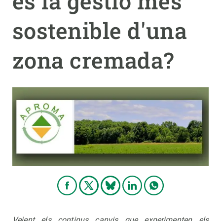
és la gestió més
sostenible d'una
PARTICIPA
NOTÍCIES I AGENDA
zona cremada?
Veient els continus canvis que experimenten els