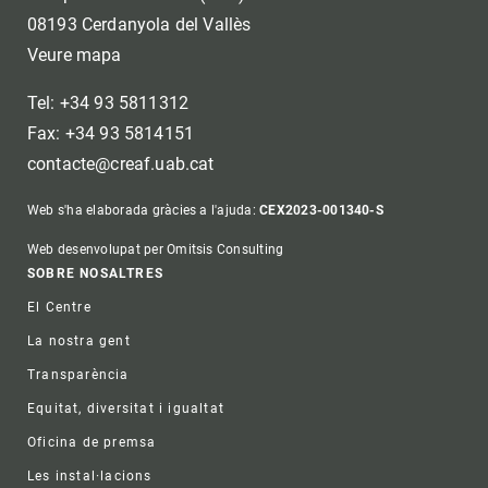
08193 Cerdanyola del Vallès
Veure mapa
Tel: +34 93 5811312
Fax: +34 93 5814151
contacte@creaf.uab.cat
Web s'ha elaborada gràcies a l'ajuda:
CEX2023-001340-S
Web desenvolupat per Omitsis Consulting
Footer
SOBRE NOSALTRES
El Centre
La nostra gent
Transparència
Equitat, diversitat i igualtat
Oficina de premsa
Les instal·lacions