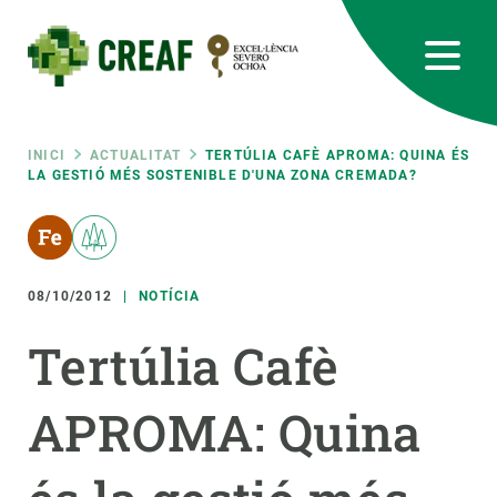
Vés
al
contingut
CREAF
EN
CA
ES
Bluesky
Instagram
Linkedin
Twitter
Youtube
RRSS
Fil
INICI
ACTUALITAT
TERTÚLIA CAFÈ APROMA: QUINA ÉS
LA GESTIÓ MÉS SOSTENIBLE D'UNA ZONA CREMADA?
Featured
INTRANET
d'ariadna
responsive
08/10/2012
NOTÍCIA
Responsive
SOBRE NOSALTRES
Tertúlia Cafè
menu
RECERCA
APROMA: Quina
CIÈNCIA EN ACCIÓ
UNEIX-TE A NOSALTRES