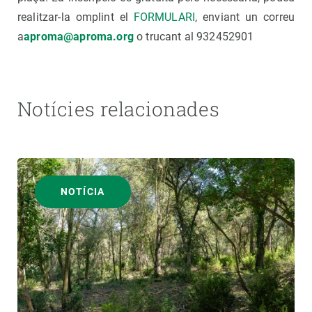
realitzar-la omplint el
FORMULARI
, enviant un correu
a
aproma@aproma.org
o trucant al 932452901
Notícies relacionades
NOTÍCIA