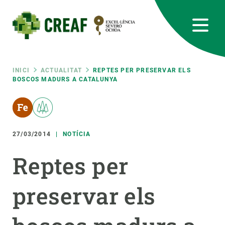
Vés
al
contingut
CREAF
EN
CA
ES
Bluesky
Instagram
Linkedin
Twitter
Youtube
RRSS
Fil
INICI
ACTUALITAT
REPTES PER PRESERVAR ELS
BOSCOS MADURS A CATALUNYA
Featured
INTRANET
d'ariadna
responsive
27/03/2014
NOTÍCIA
Responsive
SOBRE NOSALTRES
Reptes per
menu
RECERCA
preservar els
CIÈNCIA EN ACCIÓ
UNEIX-TE A NOSALTRES