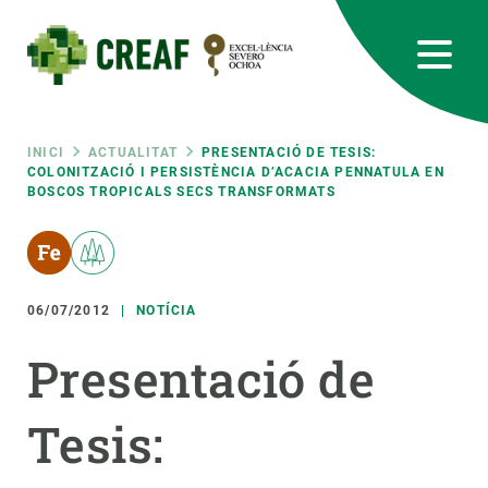
Vés
al
contingut
CREAF
EN
CA
ES
Bluesky
Instagram
Linkedin
Twitter
Youtube
RRSS
Fil
INICI
ACTUALITAT
PRESENTACIÓ DE TESIS:
COLONITZACIÓ I PERSISTÈNCIA D’ACACIA PENNATULA EN
BOSCOS TROPICALS SECS TRANSFORMATS
Featured
INTRANET
d'ariadna
responsive
06/07/2012
NOTÍCIA
Responsive
SOBRE NOSALTRES
Presentació de
menu
RECERCA
Tesis:
CIÈNCIA EN ACCIÓ
UNEIX-TE A NOSALTRES