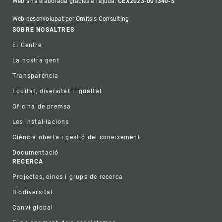
Web s'ha elaborada gràcies a l'ajuda:
CEX2023-001340-S
Web desenvolupat per Omitsis Consulting
Footer
SOBRE NOSALTRES
El Centre
La nostra gent
Transparència
Equitat, diversitat i igualtat
Oficina de premsa
Les instal·lacions
Ciència oberta i gestió del coneixement
Documentació
RECERCA
Projectes, eines i grups de recerca
Biodiversitat
Canvi global