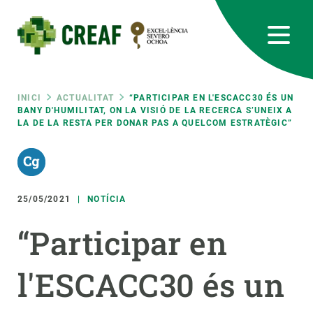
Vés
al
contingut
CREAF
EN
CA
ES
Bluesky
Instagram
Linkedin
Twitter
Youtube
RRSS
Fil
INICI
ACTUALITAT
“PARTICIPAR EN L'ESCACC30 ÉS UN
BANY D'HUMILITAT, ON LA VISIÓ DE LA RECERCA S’UNEIX A
LA DE LA RESTA PER DONAR PAS A QUELCOM ESTRATÈGIC”
Featured
INTRANET
d'ariadna
responsive
25/05/2021
NOTÍCIA
Responsive
SOBRE NOSALTRES
“Participar en
menu
RECERCA
l'ESCACC30 és un
CIÈNCIA EN ACCIÓ
UNEIX-TE A NOSALTRES