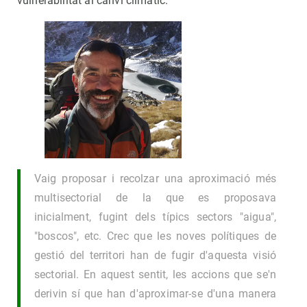
vulnerabilitat al canvi climàtic.
Vaig proposar i recolzar una aproximació més
multisectorial de la que es proposava
inicialment, fugint dels típics sectors "aigua",
"boscos", etc. Crec que les noves polítiques de
gestió del territori han de fugir d'aquesta visió
sectorial. En aquest sentit, les accions que se'n
derivin sí que han d'aproximar-se d'una manera