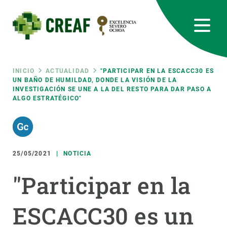
Pasar
al
contenido
principal
CREAF
EN
CA
ES
Bluesky
Instagram
Linkedin
Twitter
Youtube
RRSS
Ruta
INICIO
ACTUALIDAD
"PARTICIPAR EN LA ESCACC30 ES
UN BAÑO DE HUMILDAD, DONDE LA VISIÓN DE LA
INVESTIGACIÓN SE UNE A LA DEL RESTO PARA DAR PASO A
Featured
INTRANET
ALGO ESTRATÉGICO"
de
responsive
navegación
Responsive
25/05/2021
NOTICIA
SOBRE NOSOTROS
"Participar en la
menu
INVESTIGACIÓN
CIENCIA EN ACCIÓN
ESCACC30 es un
ÚNETE A NOSOTROS