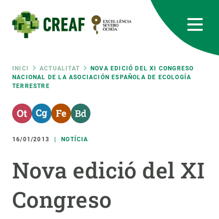
Vés
al
contingut
CREAF
EN
CA
ES
Bluesky
Instagram
Linkedin
Twitter
Youtube
RRSS
Fil
INICI
ACTUALITAT
NOVA EDICIÓ DEL XI CONGRESO
NACIONAL DE LA ASOCIACIÓN ESPAÑOLA DE ECOLOGÍA
TERRESTRE
Featured
INTRANET
d'ariadna
responsive
16/01/2013
NOTÍCIA
Responsive
SOBRE NOSALTRES
Nova edició del XI
menu
RECERCA
Congreso
CIÈNCIA EN ACCIÓ
UNEIX-TE A NOSALTRES