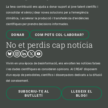
La teva contribució ens ajuda a donar suport al jove talent científic i
consolidar el sènior, idear noves solucions per a l'emergència
climàtica, i accelerar la producció i transferència d’evidències
científiques per prendre decisions informades.
DONAR
COM POTS COL·LABORAR?
No et perdis cap notícia
Bluesky
Instagram
Linkedin
Twitter
Youtube
Vivim en una època de desinformació, ens envolten les notícies falses
i les dades científiques es consideren opinions. Al CREAF disposem
d'un equip de periodistes, científics i dissenyadors dedicats a la difusió
del coneixement.
SUBSCRIU-TE AL
LLEGEIX EL
BUTLLETÍ
BLOG!