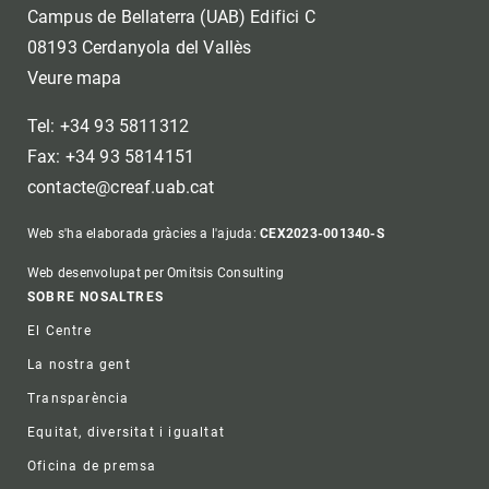
Campus de Bellaterra (UAB) Edifici C
08193 Cerdanyola del Vallès
Veure mapa
Tel: +34 93 5811312
Fax: +34 93 5814151
contacte@creaf.uab.cat
Web s'ha elaborada gràcies a l'ajuda:
CEX2023-001340-S
Web desenvolupat per Omitsis Consulting
Footer
SOBRE NOSALTRES
El Centre
La nostra gent
Transparència
Equitat, diversitat i igualtat
Oficina de premsa