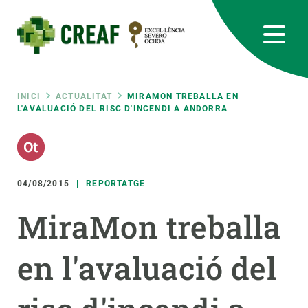
Vés
al
contingut
CREAF
EN
CA
ES
Bluesky
Instagram
Linkedin
Twitter
Youtube
RRSS
Fil
INICI
ACTUALITAT
MIRAMON TREBALLA EN
L'AVALUACIÓ DEL RISC D'INCENDI A ANDORRA
Featured
INTRANET
d'ariadna
responsive
04/08/2015
REPORTATGE
Responsive
SOBRE NOSALTRES
MiraMon treballa
menu
RECERCA
en l'avaluació del
CIÈNCIA EN ACCIÓ
UNEIX-TE A NOSALTRES