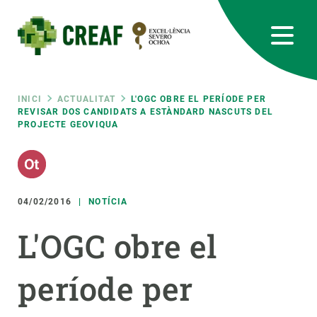
Vés
al
contingut
CREAF
EN
CA
ES
Bluesky
Instagram
Linkedin
Twitter
Youtube
RRSS
Fil
INICI
ACTUALITAT
L'OGC OBRE EL PERÍODE PER
REVISAR DOS CANDIDATS A ESTÀNDARD NASCUTS DEL
PROJECTE GEOVIQUA
Featured
INTRANET
d'ariadna
responsive
04/02/2016
NOTÍCIA
Responsive
SOBRE NOSALTRES
L'OGC obre el
menu
RECERCA
període per
CIÈNCIA EN ACCIÓ
UNEIX-TE A NOSALTRES