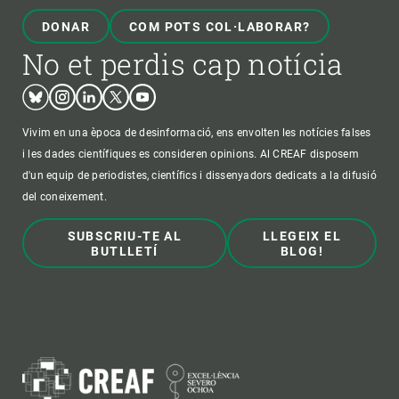
DONAR
COM POTS COL·LABORAR?
No et perdis cap notícia
Bluesky
Instagram
Linkedin
Twitter
Youtube
Vivim en una època de desinformació, ens envolten les notícies falses
i les dades científiques es consideren opinions. Al CREAF disposem
d'un equip de periodistes, científics i dissenyadors dedicats a la difusió
del coneixement.
SUBSCRIU-TE AL
LLEGEIX EL
BUTLLETÍ
BLOG!