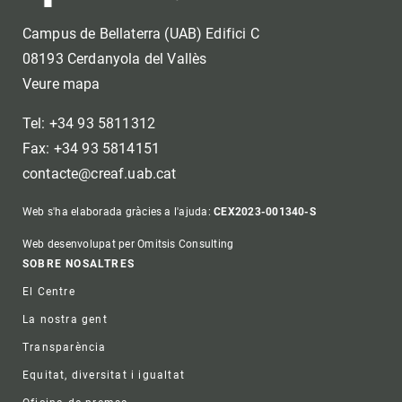
Campus de Bellaterra (UAB) Edifici C
08193 Cerdanyola del Vallès
Veure mapa
Tel: +34 93 5811312
Fax: +34 93 5814151
contacte@creaf.uab.cat
Web s'ha elaborada gràcies a l'ajuda:
CEX2023-001340-S
Web desenvolupat per Omitsis Consulting
Footer
SOBRE NOSALTRES
El Centre
La nostra gent
Transparència
Equitat, diversitat i igualtat