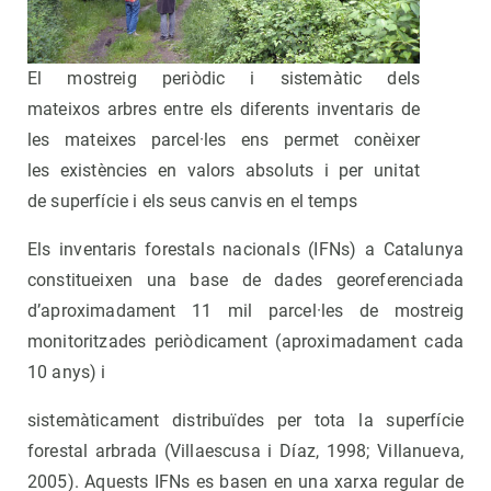
El mostreig periòdic i sistemàtic dels
mateixos arbres entre els diferents inventaris de
les mateixes parcel·les ens permet conèixer
les existències en valors absoluts i per unitat
de superfície i els seus canvis en el temps
Els inventaris forestals nacionals (IFNs) a Catalunya
constitueixen una base de dades georeferenciada
d’aproximadament 11 mil parcel·les de mostreig
monitoritzades periòdicament (aproximadament cada
10 anys) i
sistemàticament distribuïdes per tota la superfície
forestal arbrada (Villaescusa i Díaz, 1998; Villanueva,
2005). Aquests IFNs es basen en una xarxa regular de