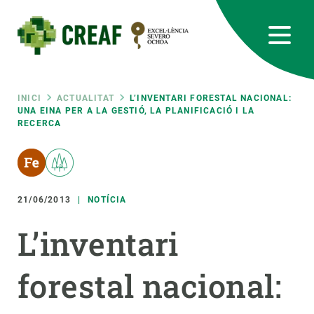
Vés
al
contingut
CREAF
EN
CA
ES
Bluesky
Instagram
Linkedin
Twitter
Youtube
RRSS
Fil
INICI
ACTUALITAT
L’INVENTARI FORESTAL NACIONAL:
UNA EINA PER A LA GESTIÓ, LA PLANIFICACIÓ I LA
RECERCA
Featured
INTRANET
d'ariadna
responsive
21/06/2013
NOTÍCIA
Responsive
SOBRE NOSALTRES
L’inventari
menu
RECERCA
forestal nacional:
CIÈNCIA EN ACCIÓ
UNEIX-TE A NOSALTRES