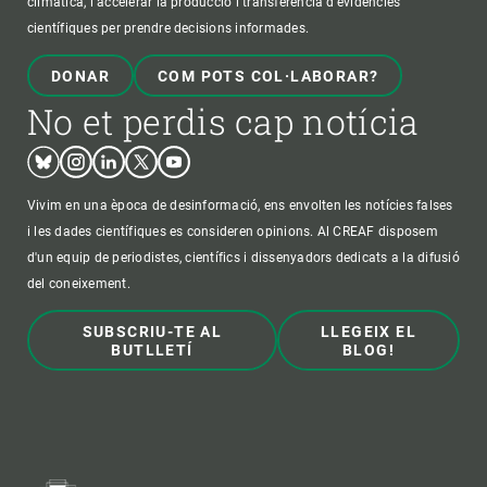
climàtica, i accelerar la producció i transferència d’evidències
científiques per prendre decisions informades.
DONAR
COM POTS COL·LABORAR?
No et perdis cap notícia
Bluesky
Instagram
Linkedin
Twitter
Youtube
Vivim en una època de desinformació, ens envolten les notícies falses
i les dades científiques es consideren opinions. Al CREAF disposem
d'un equip de periodistes, científics i dissenyadors dedicats a la difusió
del coneixement.
SUBSCRIU-TE AL
LLEGEIX EL
BUTLLETÍ
BLOG!