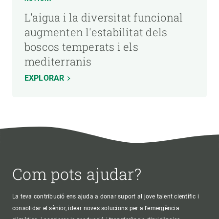
L'aigua i la diversitat funcional
augmenten l'estabilitat dels
boscos temperats i els
mediterranis
EXPLORAR
Com pots ajudar?
La teva contribució ens ajuda a donar suport al jove talent científic i
consolidar el sènior, idear noves solucions per a l'emergència