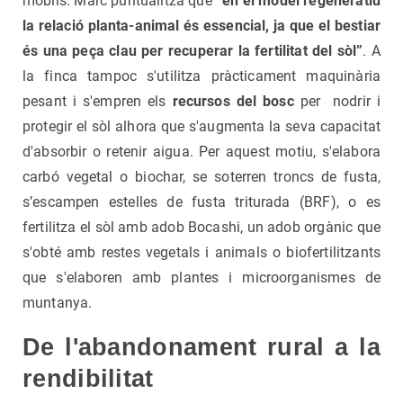
mòbils. Marc puntualitza que
“
en el model regeneratiu
la relació planta-animal és essencial, ja que el bestiar
és una peça clau per recuperar la fertilitat del sòl”
. A
la finca tampoc s'utilitza pràcticament maquinària
pesant i s'empren els
recursos del bosc
per nodrir i
protegir el sòl alhora que s'augmenta la seva capacitat
d'absorbir o retenir aigua. Per aquest motiu, s'elabora
carbó vegetal o biochar, se soterren troncs de fusta,
s’escampen estelles de fusta triturada (BRF), o es
fertilitza el sòl amb adob Bocashi, un adob orgànic que
s'obté amb restes vegetals i animals o biofertilitzants
que s'elaboren amb plantes i microorganismes de
muntanya.
De l'abandonament rural a la
rendibilitat