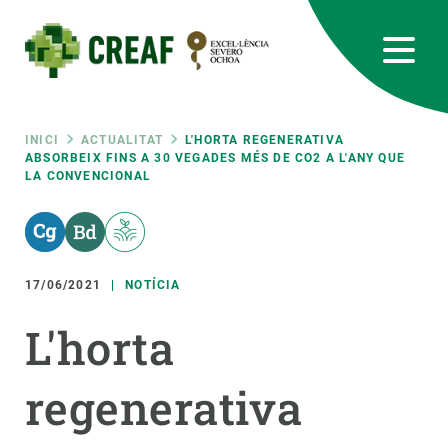
Vés
al
contingut
CREAF
EN
CA
ES
Bluesky
Instagram
Linkedin
Twitter
Youtube
RRSS
Fil
INICI
ACTUALITAT
L'HORTA REGENERATIVA
ABSORBEIX FINS A 30 VEGADES MÉS DE CO2 A L'ANY QUE
LA CONVENCIONAL
Featured
INTRANET
d'ariadna
responsive
17/06/2021
NOTÍCIA
Responsive
SOBRE NOSALTRES
L'horta
menu
RECERCA
regenerativa
CIÈNCIA EN ACCIÓ
UNEIX-TE A NOSALTRES