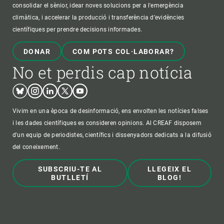
consolidar el sènior, idear noves solucions per a l'emergència
climàtica, i accelerar la producció i transferència d’evidències
científiques per prendre decisions informades.
DONAR
COM POTS COL·LABORAR?
No et perdis cap notícia
Bluesky
Instagram
Linkedin
Twitter
Youtube
Vivim en una època de desinformació, ens envolten les notícies falses
i les dades científiques es consideren opinions. Al CREAF disposem
d'un equip de periodistes, científics i dissenyadors dedicats a la difusió
del coneixement.
SUBSCRIU-TE AL
LLEGEIX EL
BUTLLETÍ
BLOG!