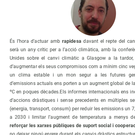
És l’hora d’actuar amb
rapidesa
davant el repte del can
serà un any crític per a l’acció climàtica, amb la confer
Unides sobre el canvi climàtic a Glasgow a la tardor
d’augmentar els seus compromisos com a mínim cinc ve
un clima estable i un mon segur a les futures gen
d’emissions actuals ens porten a un augment global de l
ºC en poques dècades.Els informes internacionals ens in
d’accions dràstiques i sense precedents en múltiples se
(energia, transport, consum) per reduir les emissions un 
a 2030 i limitar l’augment de temperatura a menys d
reforçar les xarxes públiques de suport social i cooperac
no deixar ningú enrere durant els canvis dràstics estructu