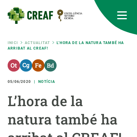
Vés
al
contingut
CREAF
EN
CA
ES
Bluesky
Instagram
Linkedin
Twitter
Youtube
RRSS
Fil
INICI
ACTUALITAT
L’HORA DE LA NATURA TAMBÉ HA
ARRIBAT AL CREAF!
Featured
INTRANET
d'ariadna
responsive
05/06/2020
NOTÍCIA
Responsive
SOBRE NOSALTRES
L’hora de la
menu
RECERCA
natura també ha
CIÈNCIA EN ACCIÓ
UNEIX-TE A NOSALTRES