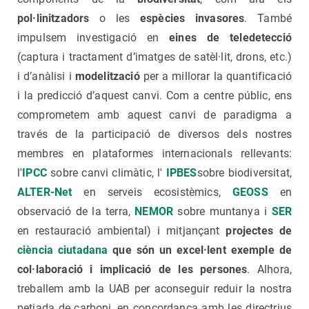
pol·linitzadors
o les
espècies invasores
. També
impulsem investigació en
eines de teledetecció
(captura i tractament d’imatges de satèl·lit, drons, etc.)
i d’anàlisi i
modelització
per a millorar la quantificació
i la predicció d’aquest canvi. Com a centre públic, ens
comprometem amb aquest canvi de paradigma a
través de la participació de diversos dels nostres
membres en plataformes internacionals rellevants:
l'
IPCC
sobre canvi climàtic, l'
IPBES
sobre biodiversitat,
ALTER-Net
en serveis ecosistèmics,
GEOSS
en
observació de la terra,
NEMOR
sobre muntanya i
SER
en restauració ambiental) i mitjançant
projectes de
ciència ciutadana
que són un excel·lent exemple de
col·laboració i implicació de les persones
. Alhora,
treballem amb la UAB per aconseguir reduir la nostra
petjada de carboni, en concordança amb les directrius