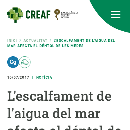
Vés
al
contingut
CREAF
EN
CA
ES
Bluesky
Instagram
Linkedin
Twitter
Youtube
RRSS
Fil
INICI
ACTUALITAT
L'ESCALFAMENT DE L'AIGUA DEL
MAR AFECTA EL DÉNTOL DE LES MEDES
Featured
INTRANET
d'ariadna
responsive
10/07/2017
NOTÍCIA
Responsive
SOBRE NOSALTRES
L'escalfament de
menu
RECERCA
l'aigua del mar
CIÈNCIA EN ACCIÓ
UNEIX-TE A NOSALTRES