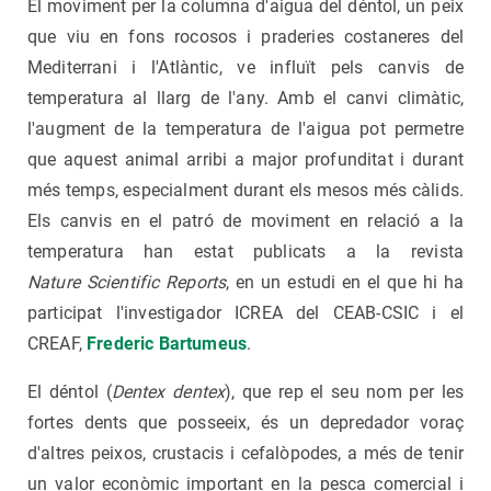
El moviment per la columna d'aigua del déntol, un peix
que viu en fons rocosos i praderies costaneres del
Mediterrani i l'Atlàntic, ve influït pels canvis de
temperatura al llarg de l'any. Amb el canvi climàtic,
l'augment de la temperatura de l'aigua pot permetre
que aquest animal arribi a major profunditat i durant
més temps, especialment durant els mesos més càlids.
Els canvis en el patró de moviment en relació a la
temperatura han estat publicats a la revista
Nature
Scientific Reports
, en un estudi en el que hi ha
participat l'investigador ICREA del CEAB-CSIC i el
CREAF,
Frederic Bartumeus
.
El déntol (
Dentex dentex
), que rep el seu nom per les
fortes dents que posseeix, és un depredador voraç
d'altres peixos, crustacis i cefalòpodes, a més de tenir
un valor econòmic important en la pesca comercial i