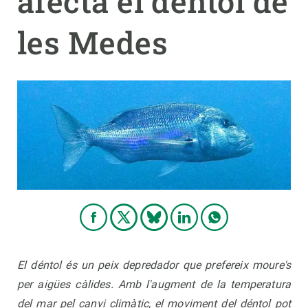
afecta el déntol de
les Medes
PARTICIPA
NOTÍCIES I AGENDA
El déntol és un peix depredador que prefereix moure's
per aigües càlides. Amb l'augment de la temperatura
del mar pel canvi climàtic, el moviment del déntol pot