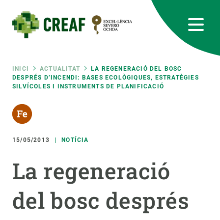
Vés
al
contingut
CREAF
EN
CA
ES
Bluesky
Instagram
Linkedin
Twitter
Youtube
RRSS
Fil
INICI
ACTUALITAT
LA REGENERACIÓ DEL BOSC
DESPRÉS D’INCENDI: BASES ECOLÒGIQUES, ESTRATÈGIES
SILVÍCOLES I INSTRUMENTS DE PLANIFICACIÓ
Featured
INTRANET
d'ariadna
responsive
15/05/2013
NOTÍCIA
Responsive
SOBRE NOSALTRES
La regeneració
menu
RECERCA
del bosc després
CIÈNCIA EN ACCIÓ
UNEIX-TE A NOSALTRES