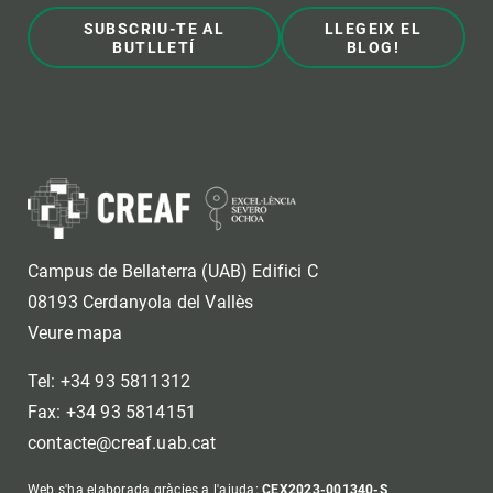
SUBSCRIU-TE AL
LLEGEIX EL
BUTLLETÍ
BLOG!
Campus de Bellaterra (UAB) Edifici C
08193 Cerdanyola del Vallès
Veure mapa
Tel: +34 93 5811312
Fax: +34 93 5814151
contacte@creaf.uab.cat
Web s'ha elaborada gràcies a l'ajuda:
CEX2023-001340-S