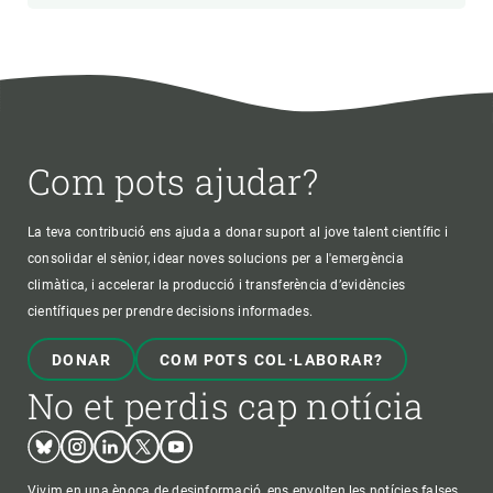
Com pots ajudar?
La teva contribució ens ajuda a donar suport al jove talent científic i
consolidar el sènior, idear noves solucions per a l'emergència
climàtica, i accelerar la producció i transferència d’evidències
científiques per prendre decisions informades.
DONAR
COM POTS COL·LABORAR?
No et perdis cap notícia
Bluesky
Instagram
Linkedin
Twitter
Youtube
Vivim en una època de desinformació, ens envolten les notícies falses