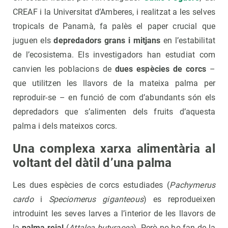
CREAF i la Universitat d’Amberes, i realitzat a les selves
tropicals de Panamà, fa palès el paper crucial que
juguen els
depredadors grans i mitjans
en l’estabilitat
de l’ecosistema. Els investigadors han estudiat com
canvien les poblacions de
dues espècies de corcs
–
que utilitzen les llavors de la mateixa palma per
reproduir-se – en funció de com d’abundants són els
depredadors que s’alimenten dels fruits d’aquesta
palma i dels mateixos corcs.
Una complexa xarxa alimentària al
voltant del dàtil d’una palma
Les dues espècies de corcs estudiades (
Pachymerus
cardo
i
Speciomerus giganteous
) es reprodueixen
introduint les seves larves a l’interior de les llavors de
la
palma reial
(
Attalea butyracea
). Però no ho fan de la