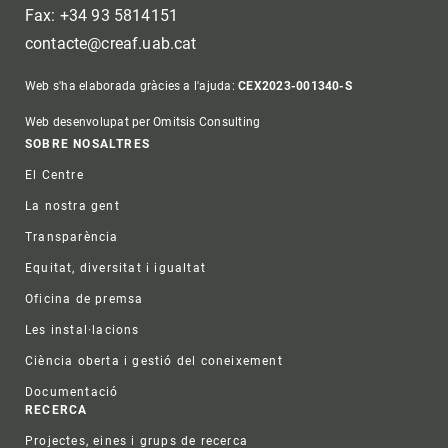
Fax: +34 93 5814151
contacte@creaf.uab.cat
Web s'ha elaborada gràcies a l'ajuda:
CEX2023-001340-S
Web desenvolupat per Omitsis Consulting
Footer
SOBRE NOSALTRES
El Centre
La nostra gent
Transparència
Equitat, diversitat i igualtat
Oficina de premsa
Les instal·lacions
Ciència oberta i gestió del coneixement
Documentació
RECERCA
Projectes, eines i grups de recerca