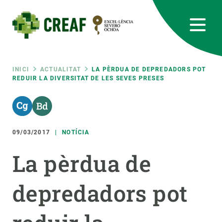
Vés
al
contingut
CREAF
EN
CA
ES
Bluesky
Instagram
Linkedin
Twitter
Youtube
RRSS
Fil
INICI
ACTUALITAT
LA PÈRDUA DE DEPREDADORS POT
REDUIR LA DIVERSITAT DE LES SEVES PRESES
Featured
INTRANET
d'ariadna
responsive
09/03/2017
NOTÍCIA
Responsive
SOBRE NOSALTRES
La pèrdua de
menu
RECERCA
depredadors pot
CIÈNCIA EN ACCIÓ
UNEIX-TE A NOSALTRES