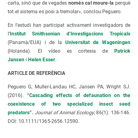
carta, sinó que de vegades
només cal moure-la
perquè
tot el sistema es posi a tremolar», conclou Peguero.
En l’estudi han participat activament investigadors de
l’
Institut Smithsonian d’Investigacions Tropicals
(Panamà/EUA) i de la
Universitat de Wageningen
(Holanda). El vídeo es cortesia de
Patrick
Jansen
i
Helen Esser
.
ARTICLE DE REFERÈNCIA
Peguero G, Muller-Landau HC, Jansen PA, Wright SJ.
(2016).
“
Cascading effects of defaunation on the
coexistence of two specialized insect seed
predators
”.
Journal of Animal Ecology
; 86(1): 136-146.
DOI: 10.1111/1365-2656.12590.